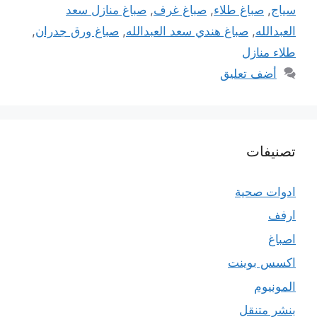
سياج
,
صباغ طلاء
,
صباغ غرف
,
صباغ منازل سعد
العبدالله
,
صباغ هندي سعد العبدالله
,
صباغ ورق جدران
,
طلاء منازل
أضف تعليق
تصنيفات
ادوات صحية
ارفف
اصباغ
اكسس بوينت
المونيوم
بنشر متنقل