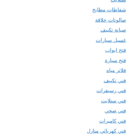
شفاطات مطابخ
صالونات حلاقة
صيانة تكييف
غسيل سيارات
فتح ابواب
فتح سيارة
فلاتر مياه
فني تكييف
فني رسيفرات
فني ستلايت
فني صحي
فني كاميرات
فني كهربائي منازل