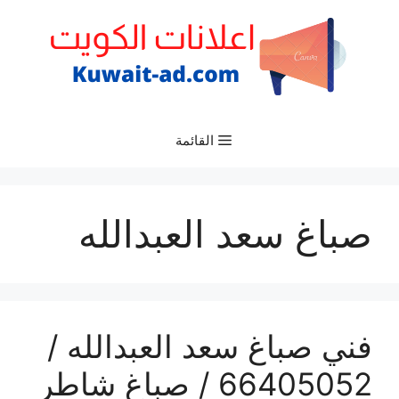
نتقل
لى
لمحتوى
القائمة
صباغ سعد العبدالله
فني صباغ سعد العبدالله /
66405052 / صباغ شاطر