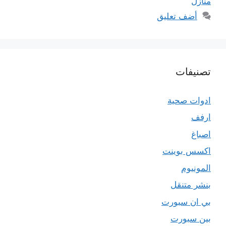
منازل
أضف تعليق
تصنيفات
ادوات صحية
ارفف
اصباغ
اكسس بوينت
المونيوم
بنشر متنقل
بي ان سبورت
بين سبورت