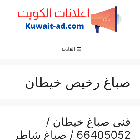
نتقل
لى
لمحتوى
القائمة
صباغ رخيص خيطان
فني صباغ خيطان /
66405052 / صباغ شاطر