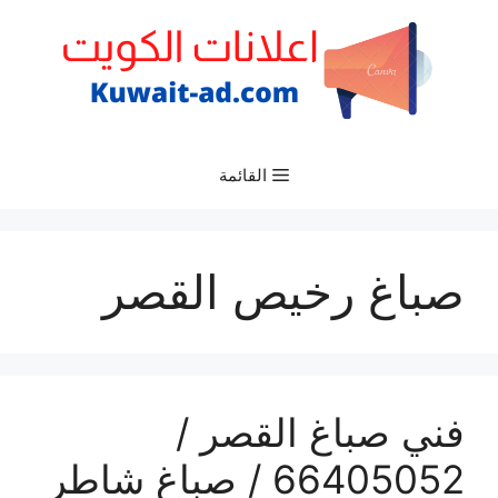
نتقل
لى
لمحتوى
القائمة
صباغ رخيص القصر
فني صباغ القصر /
66405052 / صباغ شاطر