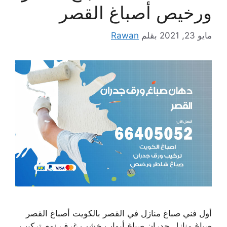
ورخيص أصباغ القصر
مايو 23, 2021
بقلم
Rawan
أول فني صباغ منازل في القصر بالكويت أصباغ القصر
صباغ منازل جدران صباغ أبواب خشب غرف نوم تركيب