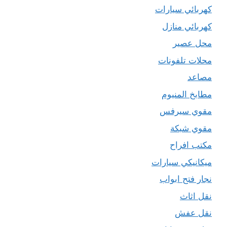
كهربائي سيارات
كهربائي منازل
محل عصير
محلات تلفونات
مصاعد
مطابخ المنيوم
مقوي سيرفس
مقوي شبكة
مكتب افراح
ميكانيكي سيارات
نجار فتح ابواب
نقل اثاث
نقل عفش