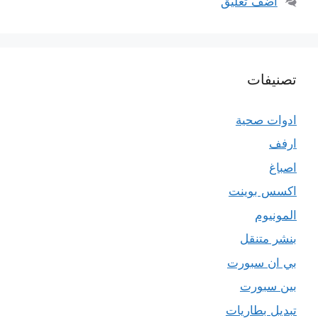
أضف تعليق
تصنيفات
ادوات صحية
ارفف
اصباغ
اكسس بوينت
المونيوم
بنشر متنقل
بي ان سبورت
بين سبورت
تبديل بطاريات