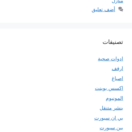
منازل
أضف تعليق
تصنيفات
ادوات صحية
ارفف
اصباغ
اكسس بوينت
المونيوم
بنشر متنقل
بي ان سبورت
بين سبورت