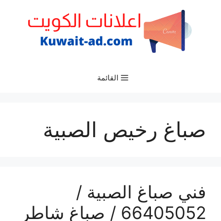
نتقل
لى
لمحتوى
القائمة
صباغ رخيص الصبية
فني صباغ الصبية /
66405052 / صباغ شاطر