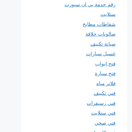
رقم خدمة بي ان سبورت
ستلايت
شفاطات مطابخ
صالونات حلاقة
صيانة تكييف
غسيل سيارات
فتح ابواب
فتح سيارة
فلاتر مياه
فني تكييف
فني رسيفرات
فني ستلايت
فني صحي