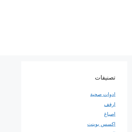
تصنيفات
ادوات صحية
ارفف
اصباغ
اكسس بوينت