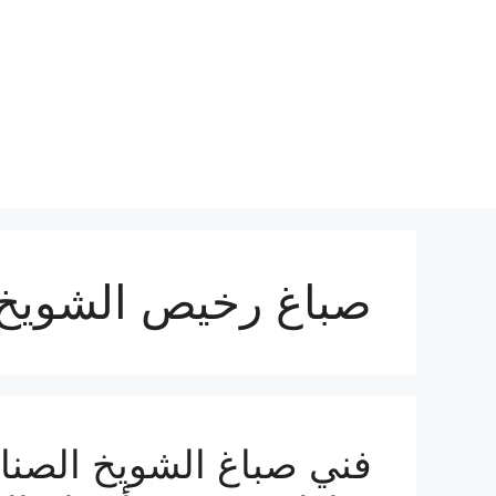
نتقل
لى
لمحتوى
صباغ رخيص الشويخ 