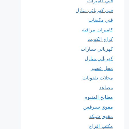
فني كاميرات
فني كهربائي منازل
فني مكيفات
كاميرات مراقبة
كراج الكويت
كهربائي سيارات
كهربائي منازل
محل عصير
محلات تلفونات
مصاعد
مطابخ المنيوم
مقوي سيرفس
مقوي شبكة
مكتب افراح