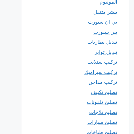
المونيوم
بنشر متنقل
بي ان سبورت
بين سبورت
تبديل بطاريات
تبديل تواير
تركيب ستلايت
تركيب سيراميك
تركيب مداخن
تصليح تكييف
تصليح تلفونات
تصليح ثلاجات
تصليح سيارات
تصليح طباخات