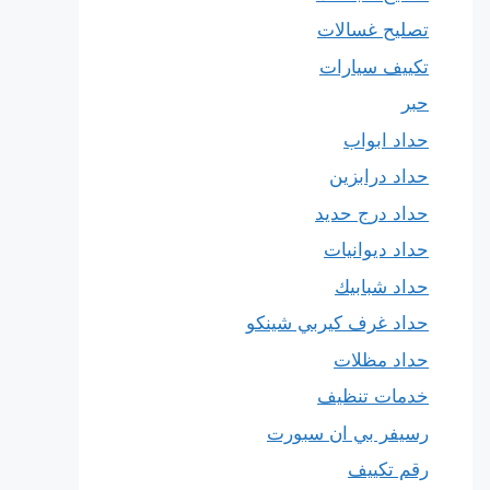
تصليح غسالات
تكييف سيارات
حبر
حداد ابواب
حداد درابزين
حداد درج حديد
حداد ديوانيات
حداد شبابيك
حداد غرف كيربي شينكو
حداد مظلات
خدمات تنظيف
رسيفر بي ان سبورت
رقم تكييف