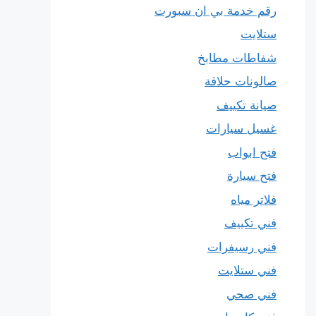
رقم خدمة بي ان سبورت
ستلايت
شفاطات مطابخ
صالونات حلاقة
صيانة تكييف
غسيل سيارات
فتح ابواب
فتح سيارة
فلاتر مياه
فني تكييف
فني رسيفرات
فني ستلايت
فني صحي