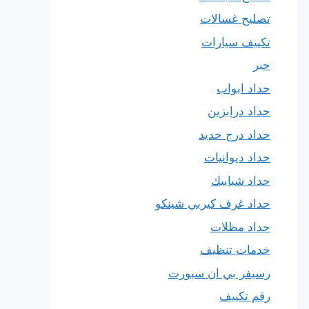
تصليح غسالات
تكييف سيارات
حبر
حداد ابواب
حداد درابزين
حداد درج حديد
حداد ديوانيات
حداد شبابيك
حداد غرف كيربي شينكو
حداد مظلات
خدمات تنظيف
رسيفر بي ان سبورت
رقم تكييف