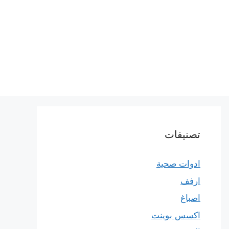
تصنيفات
ادوات صحية
ارفف
اصباغ
اكسس بوينت