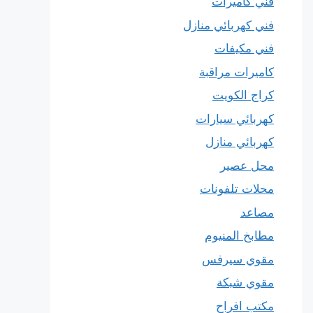
فني كاميرات
فني كهربائي منازل
فني مكيفات
كاميرات مراقبة
كراج الكويت
كهربائي سيارات
كهربائي منازل
محل عصير
محلات تلفونات
مصاعد
مطابخ المنيوم
مقوي سيرفس
مقوي شبكة
مكتب افراح