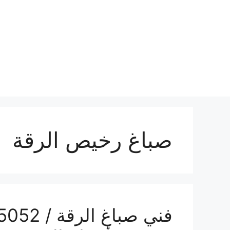
نتقل
لى
لمحتوى
صباغ رخيص الرقة