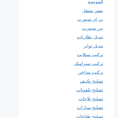
المونيوم
بنشر متنقل
بي ان سبورت
بين سبورت
تبديل بطاريات
تبديل تواير
تركيب ستلايت
تركيب سيراميك
تركيب مداخن
تصليح تكييف
تصليح تلفونات
تصليح ثلاجات
تصليح سيارات
تصليح طباخات