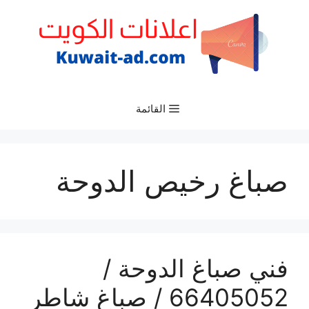
نتقل
لى
لمحتوى
القائمة
صباغ رخيص الدوحة
فني صباغ الدوحة /
66405052 / صباغ شاطر