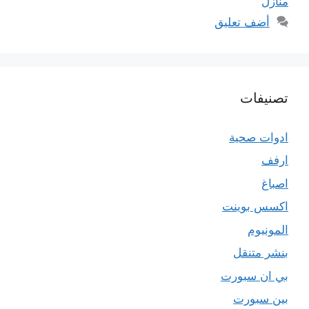
منازل
أضف تعليق
تصنيفات
ادوات صحية
ارفف
اصباغ
اكسس بوينت
المونيوم
بنشر متنقل
بي ان سبورت
بين سبورت