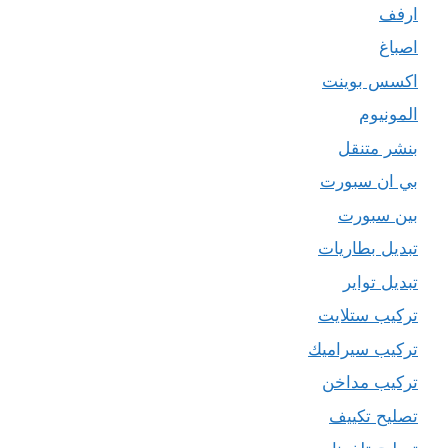
ارفف
اصباغ
اكسس بوينت
المونيوم
بنشر متنقل
بي ان سبورت
بين سبورت
تبديل بطاريات
تبديل تواير
تركيب ستلايت
تركيب سيراميك
تركيب مداخن
تصليح تكييف