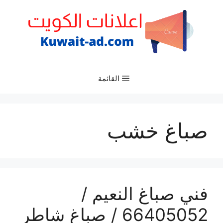
نتقل
لى
لمحتوى
القائمة
صباغ خشب
فني صباغ النعيم /
66405052 / صباغ شاطر