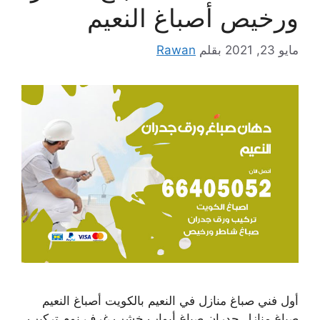
ورخيص أصباغ النعيم
مايو 23, 2021
بقلم
Rawan
أول فني صباغ منازل في النعيم بالكويت أصباغ النعيم
صباغ منازل جدران صباغ أبواب خشب غرف نوم تركيب