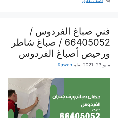
أضف تعليق
فني صباغ الفردوس /
66405052 / صباغ شاطر
ورخيص أصباغ الفردوس
مايو 23, 2021
بقلم
Rawan