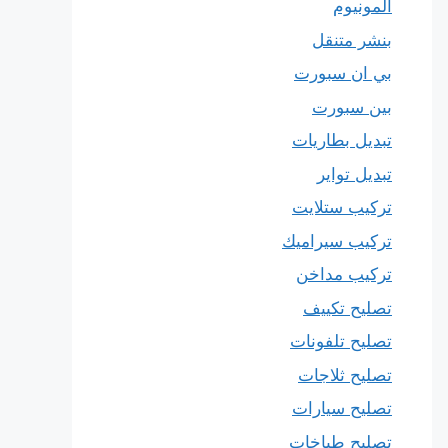
المونيوم
بنشر متنقل
بي ان سبورت
بين سبورت
تبديل بطاريات
تبديل تواير
تركيب ستلايت
تركيب سيراميك
تركيب مداخن
تصليح تكييف
تصليح تلفونات
تصليح ثلاجات
تصليح سيارات
تصليح طباخات