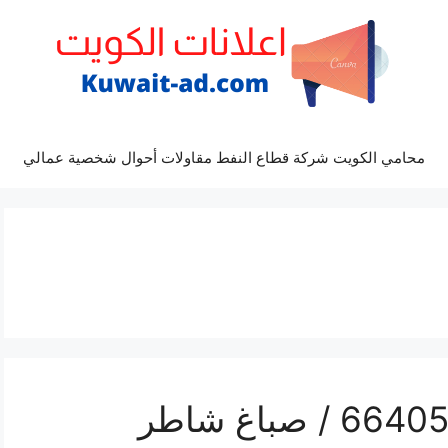
محامي الكويت شركة قطاع النفط مقاولات أحوال شخصية عمالي
فني صباغ حطين / 66405052 / صباغ شاطر