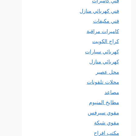
فني كاميرات
فني كهربائي منازل
فني مكيفات
كاميرات مراقبة
كراج الكويت
كهربائي سيارات
كهربائي منازل
محل عصير
محلات تلفونات
مصاعد
مطابخ المنيوم
مقوي سيرفس
مقوي شبكة
مكتب افراح