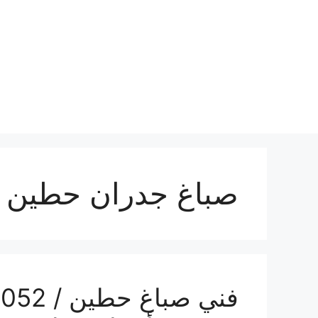
نتقل
لى
لمحتوى
صباغ جدران حطين