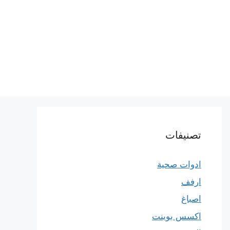
تصنيفات
ادوات صحية
ارفف
اصباغ
اكسس بوينت