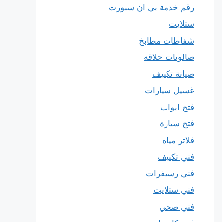
رقم خدمة بي ان سبورت
ستلايت
شفاطات مطابخ
صالونات حلاقة
صيانة تكييف
غسيل سيارات
فتح ابواب
فتح سيارة
فلاتر مياه
فني تكييف
فني رسيفرات
فني ستلايت
فني صحي