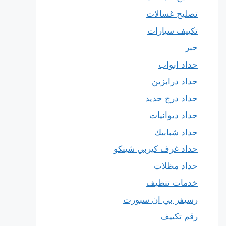
تصليح غسالات
تكييف سيارات
حبر
حداد ابواب
حداد درابزين
حداد درج حديد
حداد ديوانيات
حداد شبابيك
حداد غرف كيربي شينكو
حداد مظلات
خدمات تنظيف
رسيفر بي ان سبورت
رقم تكييف