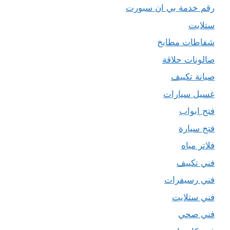
رقم خدمة بي ان سبورت
ستلايت
شفاطات مطابخ
صالونات حلاقة
صيانة تكييف
غسيل سيارات
فتح ابواب
فتح سيارة
فلاتر مياه
فني تكييف
فني رسيفرات
فني ستلايت
فني صحي