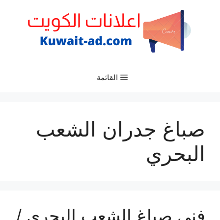
نتقل
لى
لمحتوى
القائمة
صباغ جدران الشعب
البحري
فني صباغ الشعب البحري /