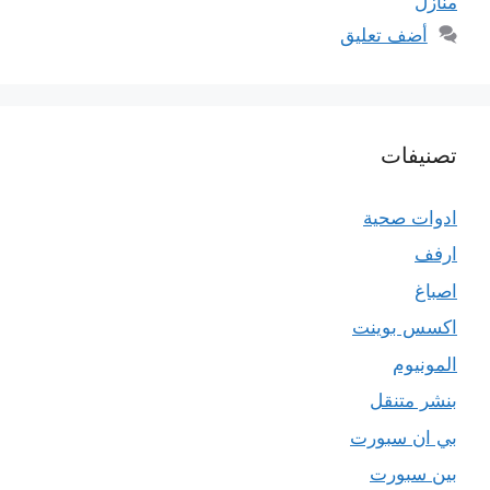
منازل
أضف تعليق
تصنيفات
ادوات صحية
ارفف
اصباغ
اكسس بوينت
المونيوم
بنشر متنقل
بي ان سبورت
بين سبورت