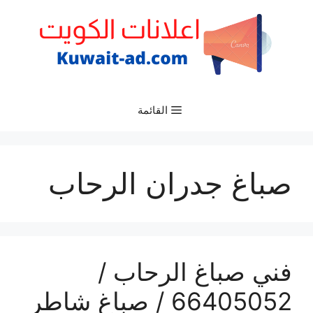
نتقل
لى
لمحتوى
القائمة
صباغ جدران الرحاب
فني صباغ الرحاب /
66405052 / صباغ شاطر