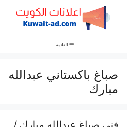
نتقل
لى
لمحتوى
القائمة
صباغ باكستاني عبدالله
مبارك
فني صباغ عبدالله مبارك /