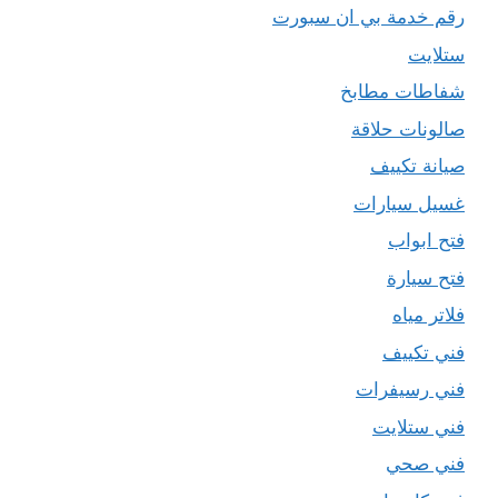
رقم خدمة بي ان سبورت
ستلايت
شفاطات مطابخ
صالونات حلاقة
صيانة تكييف
غسيل سيارات
فتح ابواب
فتح سيارة
فلاتر مياه
فني تكييف
فني رسيفرات
فني ستلايت
فني صحي