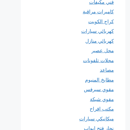
فني مكيفات
كاميرات مراقبة
كراج الكويت
كهربائي سيارات
كهربائي منازل
محل عصير
محلات تلفونات
مصاعد
مطابخ المنيوم
مقوي سيرفس
مقوي شبكة
مكتب افراح
ميكانيكي سيارات
نجار فتح ابواب