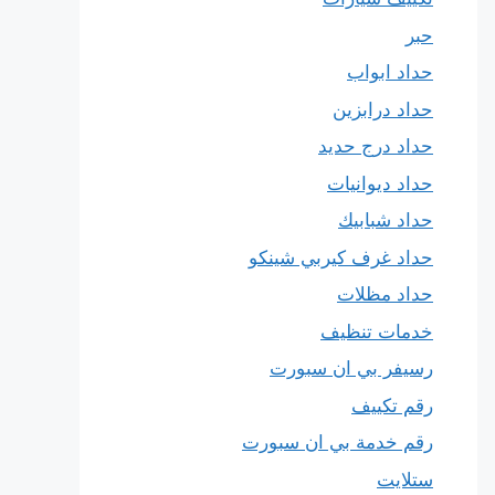
حبر
حداد ابواب
حداد درابزين
حداد درج حديد
حداد ديوانيات
حداد شبابيك
حداد غرف كيربي شينكو
حداد مظلات
خدمات تنظيف
رسيفر بي ان سبورت
رقم تكييف
رقم خدمة بي ان سبورت
ستلايت