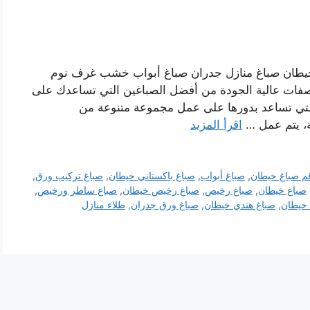
خيطان صباغ منازل جدران صباغ أبواب خشب غرف نوم
صفات عالية الجودة من أفضل الصباغين التي تساعدك على
لتي تساعد بدورها على عمل مجموعة متنوعة من
ة، يتم عمل …
اقرأ المزيد
م صباغ خيطان
,
صباغ أبواب
,
صباغ باكستاني خيطان
,
صباغ تركيب ورق
,
صباغ خيطان
,
صباغ رخيص
,
صباغ رخيص خيطان
,
صباغ ساطر ورخيص
,
 خيطان
,
صباغ هندي خيطان
,
صباغ ورق جدران
,
طلاء منازل