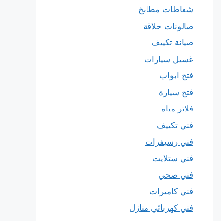
شفاطات مطابخ
صالونات حلاقة
صيانة تكييف
غسيل سيارات
فتح ابواب
فتح سيارة
فلاتر مياه
فني تكييف
فني رسيفرات
فني ستلايت
فني صحي
فني كاميرات
فني كهربائي منازل