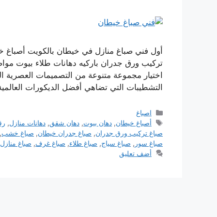
أول فني صباغ منازل في خيطان بالكويت أصباغ 
تركيب ورق جدران باركيه دهانات طلاء بيوت موا
اختيار مجموعة متنوعة من التصميمات العصرية ا
التشطيبات التي تضاهي أفضل الديكورات العالمي
التصنيفات
اصباغ
الوسوم
أصباغ خيطان
,
دهان بيوت
,
دهان شقق
,
دهانات منازل
,
رق
صباغ تركيب ورق جدران
,
صباغ جدران خيطان
,
صباغ خشب
,
صباغ سور
,
صباغ سياج
,
صباغ طلاء
,
صباغ غرف
,
صباغ منازل
أضف تعليق