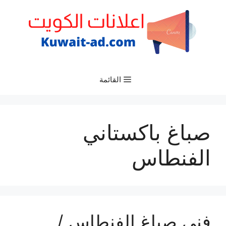
نتقل
لى
لمحتوى
القائمة
صباغ باكستاني
الفنطاس
فني صباغ الفنطاس /