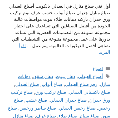
أول فني صباغ منازل في العبدلي بالكويت أصباغ العبدلي
صباغ منازل جدران صباغ أبواب خشب غرف نوم تركيب
ورق جدران باركيه دهانات طلاء بيوت مواصفات عالية
الجودة من أفضل الصباغين التي تساعدك على اختيار
مجموعة متنوعة من التصميمات العصرية التي تساعد
بدورها على عمل مجموعة متنوعة من التشطيبات التي
تضاهي أفضل الديكورات العالمية، يتم عمل …
اقرأ
المزيد
التصنيفات
اصباغ
الوسوم
أصباغ العبدلي
,
دهان بيوت
,
دهان شقق
,
دهانات
منازل
,
رقم صباغ العبدلي
,
صباغ أبواب
,
صباغ العبدلي
,
صباغ باكستاني العبدلي
,
صباغ تركيب ورق
,
صباغ تركيب
ورق جدران
,
صباغ جدران العبدلي
,
صباغ خشب
,
صباغ
رخيص
,
صباغ رخيص العبدلي
,
صباغ ساطر ورخيص
,
صباغ
سور
,
صباغ سياج
,
صباغ طلاء
,
صباغ غرف
,
صباغ منازل