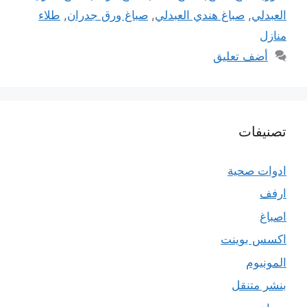
العبدلي
,
صباغ هندي العبدلي
,
صباغ ورق جدران
,
طلاء
منازل
أضف تعليق
تصنيفات
ادوات صحية
ارفف
اصباغ
اكسس بوينت
المونيوم
بنشر متنقل