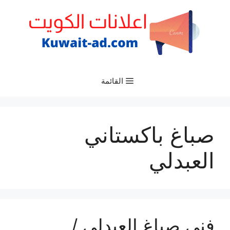
نتقل
لى
لمحتوى
القائمة
صباغ باكستاني
العبدلي
فني صباغ العبدلي /