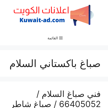
نتقل
لى
لمحتوى
القائمة
صباغ باكستاني السلام
فني صباغ السلام /
66405052 / صباغ شاطر