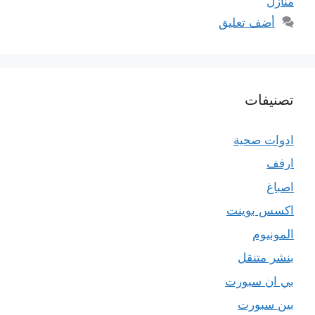
منازل
أضف تعليق
تصنيفات
ادوات صحية
ارفف
اصباغ
اكسس بوينت
المونيوم
بنشر متنقل
بي ان سبورت
بين سبورت