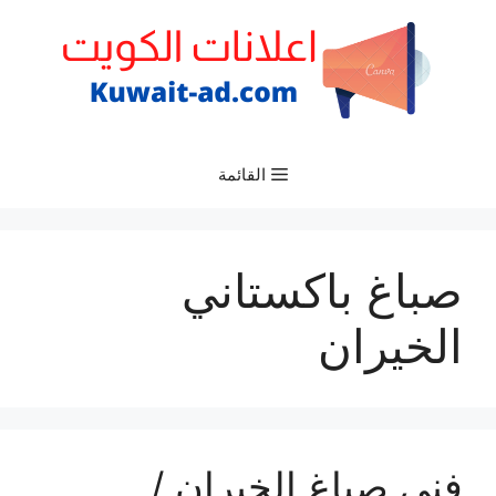
نتقل
لى
لمحتوى
القائمة
صباغ باكستاني
الخيران
فني صباغ الخيران /