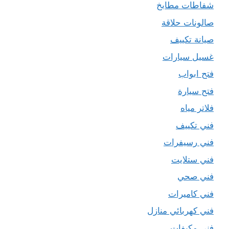
شفاطات مطابخ
صالونات حلاقة
صيانة تكييف
غسيل سيارات
فتح ابواب
فتح سيارة
فلاتر مياه
فني تكييف
فني رسيفرات
فني ستلايت
فني صحي
فني كاميرات
فني كهربائي منازل
فني مكيفات