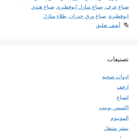
صباغ غرف
,
صباغ منازل ابوفطيرة
,
صباغ هندي
ابوفطيرة
,
صباغ ورق جدران
,
طلاء منازل
أضف تعليق
تصنيفات
ادوات صحية
ارفف
اصباغ
اكسس بوينت
المونيوم
بنشر متنقل