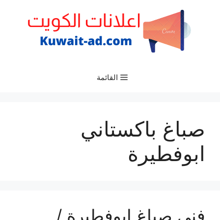
نتقل
لى
لمحتوى
القائمة
صباغ باكستاني
ابوفطيرة
فني صباغ ابوفطيرة /