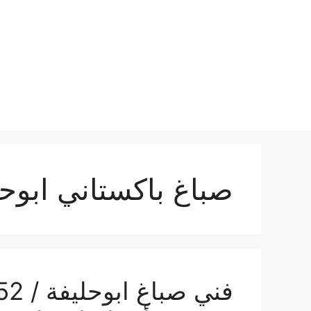
نتقل
لى
لمحتوى
صباغ باكستاني ابوحل