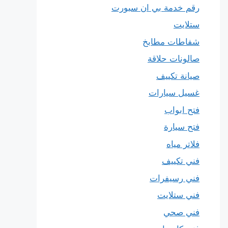
رقم خدمة بي ان سبورت
ستلايت
شفاطات مطابخ
صالونات حلاقة
صيانة تكييف
غسيل سيارات
فتح ابواب
فتح سيارة
فلاتر مياه
فني تكييف
فني رسيفرات
فني ستلايت
فني صحي