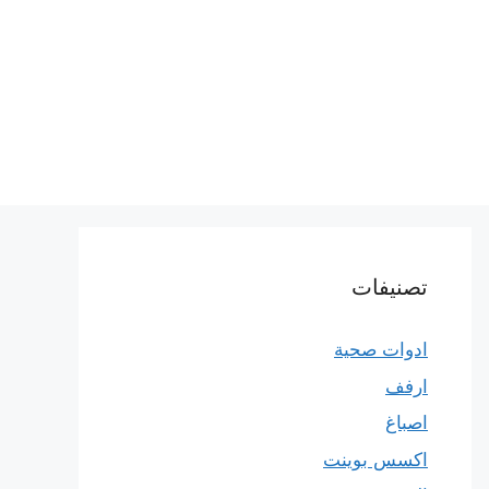
تصنيفات
ادوات صحية
ارفف
اصباغ
اكسس بوينت