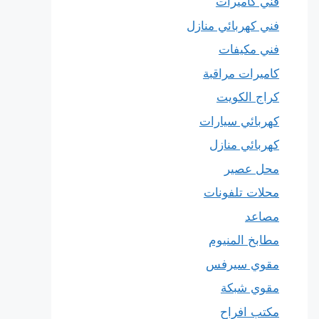
فني كاميرات
فني كهربائي منازل
فني مكيفات
كاميرات مراقبة
كراج الكويت
كهربائي سيارات
كهربائي منازل
محل عصير
محلات تلفونات
مصاعد
مطابخ المنيوم
مقوي سيرفس
مقوي شبكة
مكتب افراح