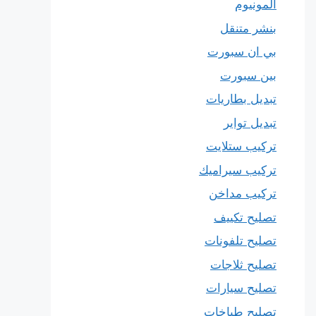
المونيوم
بنشر متنقل
بي ان سبورت
بين سبورت
تبديل بطاريات
تبديل تواير
تركيب ستلايت
تركيب سيراميك
تركيب مداخن
تصليح تكييف
تصليح تلفونات
تصليح ثلاجات
تصليح سيارات
تصليح طباخات