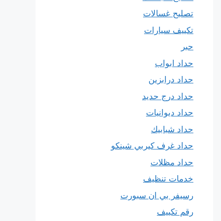
تصليح غسالات
تكييف سيارات
حبر
حداد ابواب
حداد درابزين
حداد درج حديد
حداد ديوانيات
حداد شبابيك
حداد غرف كيربي شينكو
حداد مظلات
خدمات تنظيف
رسيفر بي ان سبورت
رقم تكييف