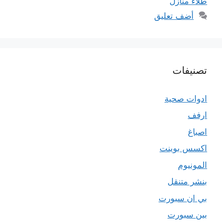
طلاء منازل
أضف تعليق
تصنيفات
ادوات صحية
ارفف
اصباغ
اكسس بوينت
المونيوم
بنشر متنقل
بي ان سبورت
بين سبورت