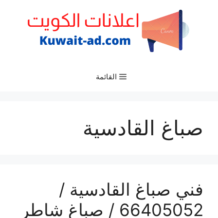
نتقل
لى
لمحتوى
القائمة
صباغ القادسية
فني صباغ القادسية /
66405052 / صباغ شاطر