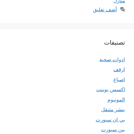
منازل
أضف تعليق
تصنيفات
ادوات صحية
ارفف
اصباغ
اكسس بوينت
المونيوم
بنشر متنقل
بي ان سبورت
بين سبورت