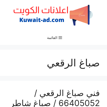
نتقل
لى
لمحتوى
القائمة
صباغ الرقعي
فني صباغ الرقعي /
66405052 / صباغ شاطر