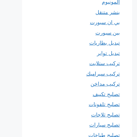
المونيوم
بنشر متنقل
بي ان سبورت
بين سبورت
تبديل بطاريات
تبديل تواير
تركيب ستلايت
تركيب سيراميك
تركيب مداخن
تصليح تكييف
تصليح تلفونات
تصليح ثلاجات
تصليح سيارات
تصليح طباخات