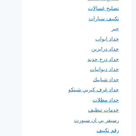
تصليح غسالات
تكييف سيارات
حبر
حداد ابواب
حداد درابزين
حداد درج حديد
حداد ديوانيات
حداد شبابيك
حداد غرف كيربي شينكو
حداد مظلات
خدمات تنظيف
رسيفر بي ان سبورت
رقم تكييف