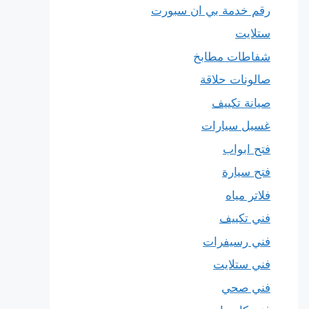
رقم خدمة بي ان سبورت
ستلايت
شفاطات مطابخ
صالونات حلاقة
صيانة تكييف
غسيل سيارات
فتح ابواب
فتح سيارة
فلاتر مياه
فني تكييف
فني رسيفرات
فني ستلايت
فني صحي