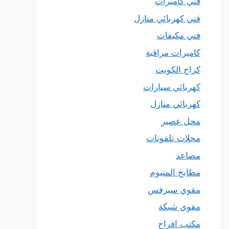
فني كاميرات
فني كهربائي منازل
فني مكيفات
كاميرات مراقبة
كراج الكويت
كهربائي سيارات
كهربائي منازل
محل عصير
محلات تلفونات
مصاعد
مطابخ المنيوم
مقوي سيرفس
مقوي شبكة
مكتب افراح