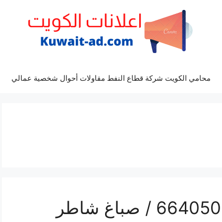
محامي الكويت شركة قطاع النفط مقاولات أحوال شخصية عمالي
فني صباغ الاندلس / 66405052 / صباغ شاطر