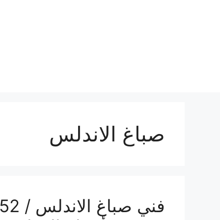
نتقل
لى
لمحتوى
صباغ الاندلس