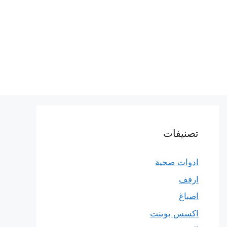
تصنيفات
ادوات صحية
ارفف
اصباغ
اكسس بوينت