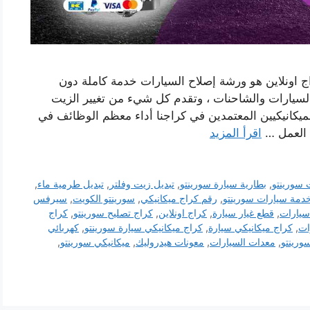
 اونلاين هو ورشة إصلاح السيارات خدمة كاملة دون
 السيارات والشاحنات ، وتقدم كل شيء من تغيير الزيت
يكانيكيين المعتمدين في كراجنا أداء معظم الوظائف في
 العمل …
اقرأ المزيد
 سورينتو
,
بطارية سيارة سورينتو
,
تبديل زيت وفلتر
,
تبديل طرمية ماء
,
دمة سيارات سورينتو
,
رقم كراج ميكانيكي
,
سورينتو الكويت
,
سيرفس
سيارات
,
قطع غيار سيارة
,
كراج اونلاين
,
كراج تصليح سورينتو
,
كراج
ات
,
كراج ميكانيكي سيارة
,
كراج ميكانيكي سيارة سورينتو
,
كهربائي
رينتو
,
معدات السيارات
,
معونات هيدروليك
,
ميكانيكي سورينتو
,