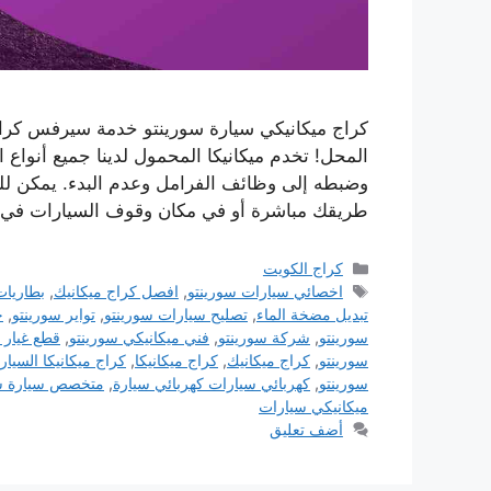
كراج ميكانيكي سيارة سورينتو خدمة سيرفس كراج
المحل! تخدم ميكانيكا المحمول لدينا جميع أنواع
وضبطه إلى وظائف الفرامل وعدم البدء. يمكن للم
طريقك مباشرة أو في مكان وقوف السيارات في
التصنيفات
كراج الكويت
الوسوم
اخصائي سيارات سورينتو
,
افصل كراج ميكانيك
,
بطاريات
تبديل مضخة الماء
,
تصليح سيارات سورينتو
,
تواير سورينتو
,
خ
سورينتو
,
شركة سورينتو
,
فني ميكانيكي سورينتو
,
قطع غيار 
سورينتو
,
كراج ميكانيك
,
كراج ميكانيكا
,
كراج ميكانيكا السيار
سورينتو
,
كهربائي سيارات كهربائي سيارة
,
متخصص سيارة سو
ميكانيكي سيارات
أضف تعليق