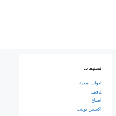
تصنيفات
ادوات صحية
ارفف
اصباغ
اكسس بوينت