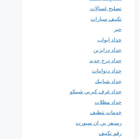
تصليح غسالات
تكييف سيارات
حبر
حداد ابواب
حداد درابزين
حداد درج حديد
حداد ديوانيات
حداد شبابيك
حداد غرف كيربي شينكو
حداد مظلات
خدمات تنظيف
رسيفر بي ان سبورت
رقم تكييف