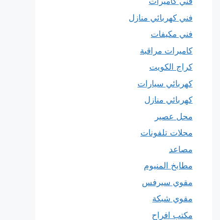
فني كاميرات
فني كهربائي منازل
فني مكيفات
كاميرات مراقبة
كراج الكويت
كهربائي سيارات
كهربائي منازل
محل عصير
محلات تلفونات
مصاعد
مطابخ المنيوم
مقوي سيرفس
مقوي شبكة
مكتب افراح