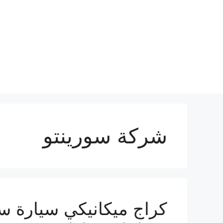
نتقل
لى
لمحتوى
شركة سورينتو