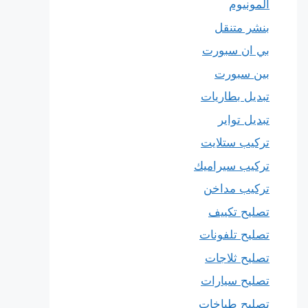
المونيوم
بنشر متنقل
بي ان سبورت
بين سبورت
تبديل بطاريات
تبديل تواير
تركيب ستلايت
تركيب سيراميك
تركيب مداخن
تصليح تكييف
تصليح تلفونات
تصليح ثلاجات
تصليح سيارات
تصليح طباخات