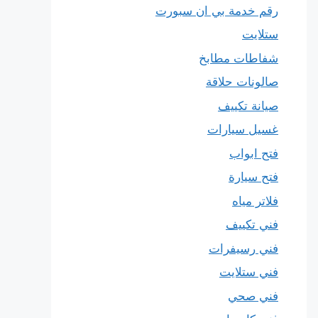
رقم خدمة بي ان سبورت
ستلايت
شفاطات مطابخ
صالونات حلاقة
صيانة تكييف
غسيل سيارات
فتح ابواب
فتح سيارة
فلاتر مياه
فني تكييف
فني رسيفرات
فني ستلايت
فني صحي