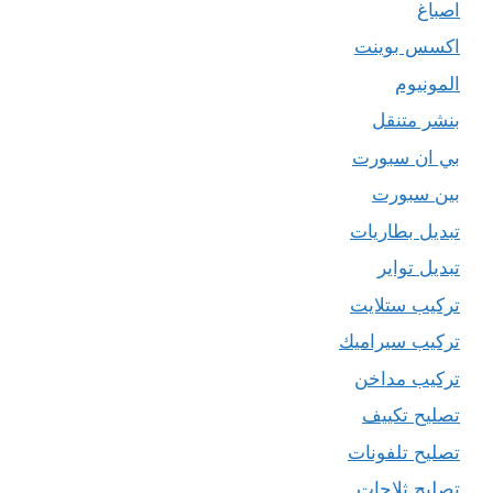
اصباغ
اكسس بوينت
المونيوم
بنشر متنقل
بي ان سبورت
بين سبورت
تبديل بطاريات
تبديل تواير
تركيب ستلايت
تركيب سيراميك
تركيب مداخن
تصليح تكييف
تصليح تلفونات
تصليح ثلاجات