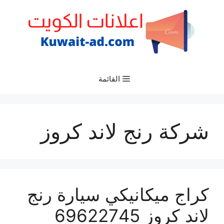
نتقل
لى
لمحتوى
القائمة
شركة رنج لاند كروز
كراج ميكانيكي سيارة رنج
لاند كروز 69622745