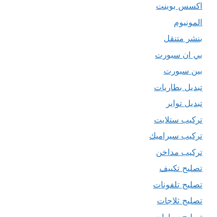
اكسس بوينت
المونيوم
بنشر متنقل
بي ان سبورت
بين سبورت
تبديل بطاريات
تبديل تواير
تركيب ستلايت
تركيب سيراميك
تركيب مداخن
تصليح تكييف
تصليح تلفونات
تصليح ثلاجات
تصليح سيارات