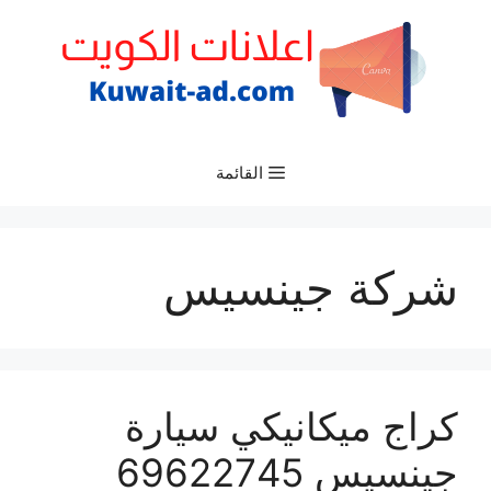
نتقل
لى
لمحتوى
القائمة
شركة جينسيس
كراج ميكانيكي سيارة
جينسيس 69622745