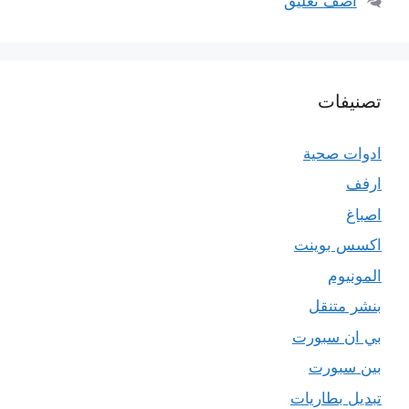
أضف تعليق
تصنيفات
ادوات صحية
ارفف
اصباغ
اكسس بوينت
المونيوم
بنشر متنقل
بي ان سبورت
بين سبورت
تبديل بطاريات