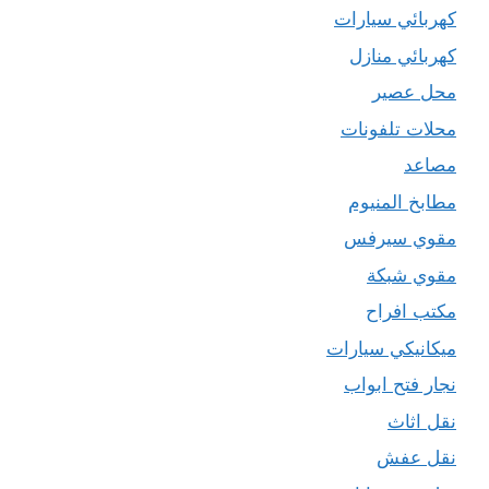
كهربائي سيارات
كهربائي منازل
محل عصير
محلات تلفونات
مصاعد
مطابخ المنيوم
مقوي سيرفس
مقوي شبكة
مكتب افراح
ميكانيكي سيارات
نجار فتح ابواب
نقل اثاث
نقل عفش