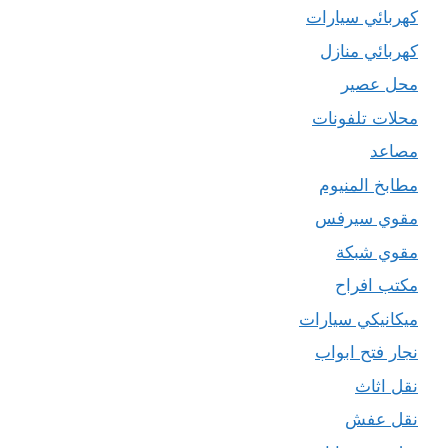
كهربائي سيارات
كهربائي منازل
محل عصير
محلات تلفونات
مصاعد
مطابخ المنيوم
مقوي سيرفس
مقوي شبكة
مكتب افراح
ميكانيكي سيارات
نجار فتح ابواب
نقل اثاث
نقل عفش