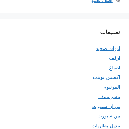
أضف تعليق
تصنيفات
ادوات صحية
ارفف
اصباغ
اكسس بوينت
المونيوم
بنشر متنقل
بي ان سبورت
بين سبورت
تبديل بطاريات