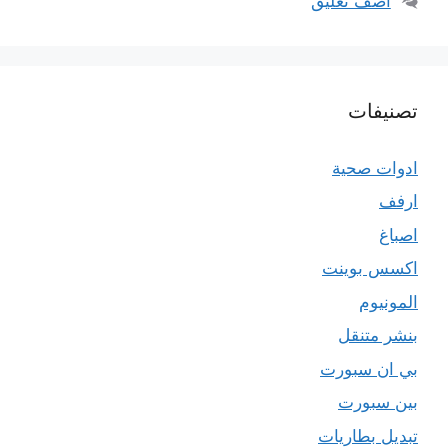
أضف تعليق
تصنيفات
ادوات صحية
ارفف
اصباغ
اكسس بوينت
المونيوم
بنشر متنقل
بي ان سبورت
بين سبورت
تبديل بطاريات