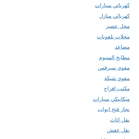
كهربائي سيارات
كهربائي منازل
محل عصير
محلات تلفونات
مصاعد
مطابخ المنيوم
مقوي سيرفس
مقوي شبكة
مكتب افراح
ميكانيكي سيارات
نجار فتح ابواب
نقل اثاث
نقل عفش