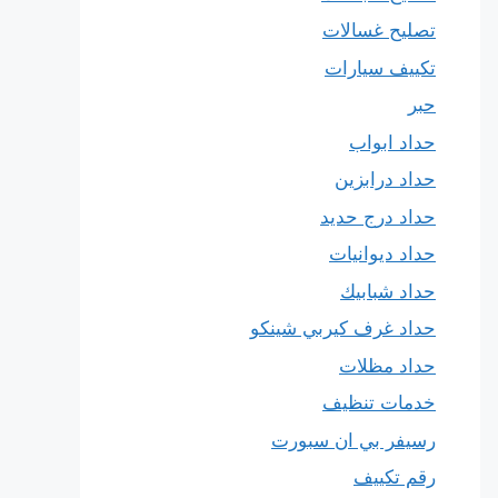
تصليح غسالات
تكييف سيارات
حبر
حداد ابواب
حداد درابزين
حداد درج حديد
حداد ديوانيات
حداد شبابيك
حداد غرف كيربي شينكو
حداد مظلات
خدمات تنظيف
رسيفر بي ان سبورت
رقم تكييف