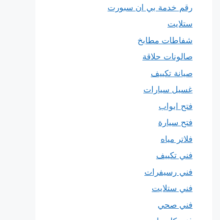
رقم خدمة بي ان سبورت
ستلايت
شفاطات مطابخ
صالونات حلاقة
صيانة تكييف
غسيل سيارات
فتح ابواب
فتح سيارة
فلاتر مياه
فني تكييف
فني رسيفرات
فني ستلايت
فني صحي