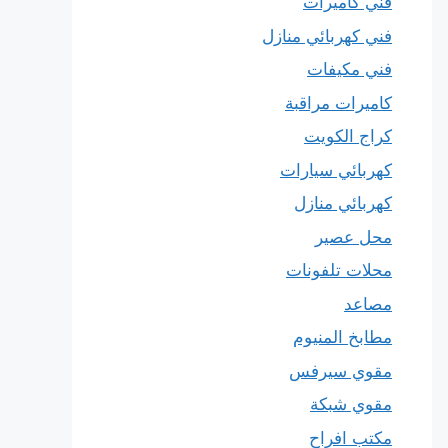
فني كاميرات
فني كهربائي منازل
فني مكيفات
كاميرات مراقبة
كراج الكويت
كهربائي سيارات
كهربائي منازل
محل عصير
محلات تلفونات
مصاعد
مطابخ المنيوم
مقوي سيرفس
مقوي شبكة
مكتب افراح