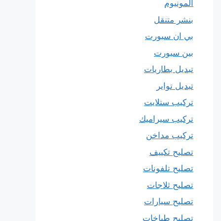
المونيوم
بنشر متنقل
بي ان سبورت
بين سبورت
تبديل بطاريات
تبديل تواير
تركيب ستلايت
تركيب سيراميك
تركيب مداخن
تصليح تكييف
تصليح تلفونات
تصليح ثلاجات
تصليح سيارات
تصليح طباخات