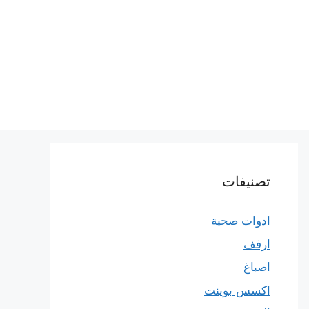
تصنيفات
ادوات صحية
ارفف
اصباغ
اكسس بوينت