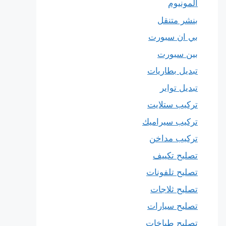
المونيوم
بنشر متنقل
بي ان سبورت
بين سبورت
تبديل بطاريات
تبديل تواير
تركيب ستلايت
تركيب سيراميك
تركيب مداخن
تصليح تكييف
تصليح تلفونات
تصليح ثلاجات
تصليح سيارات
تصليح طباخات