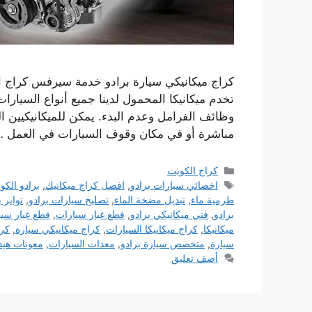
كراج ميكانيكي سيارة برادو خدمة سيرفس كراج او
تخدم ميكانيكا المحمول لدينا جميع أنواع السيار
وظائف الفرامل وعدم البدء. يمكن للميكانيكيين 
مباشرة أو في مكان وقوف السيارات في العمل 
التصنيفات
كراج الكويت
الوسوم
اخصائي سيارات برادو
,
افصل كراج ميكانيك
,
برادو الكو
طرمية ماء
,
تبديل مضخة الماء
,
تصليح سيارات برادو
,
تواير ب
برادو
,
فني ميكانيكي برادو
,
قطع غيار سيارات
,
قطع غيار سيا
ميكانيكا
,
كراج ميكانيكا السيارات
,
كراج ميكانيكي سيارة
,
كرا
سيارة
,
متخصص سيارة برادو
,
معدات السيارات
,
معونات هيد
أضف تعليق