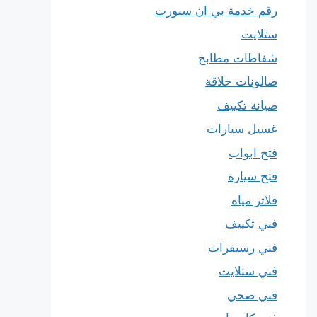
رقم خدمة بي ان سبورت
ستلايت
شفاطات مطابخ
صالونات حلاقة
صيانة تكييف
غسيل سيارات
فتح ابواب
فتح سيارة
فلاتر مياه
فني تكييف
فني رسيفرات
فني ستلايت
فني صحي