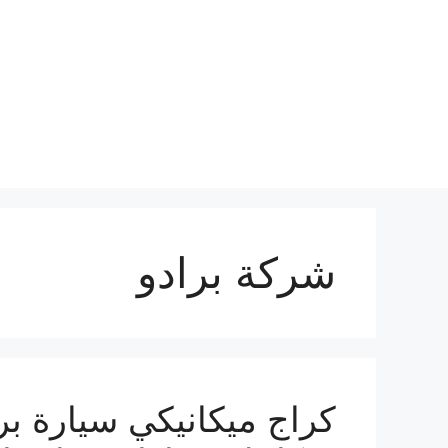
نتقل
لى
لمحتوى
شركة برادو