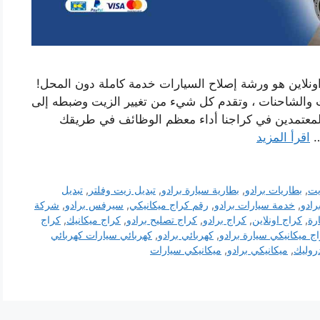
نلاين هو ورشة إصلاح السيارات خدمة كاملة دون المحل!
ات والشاحنات ، وتقدم كل شيء من تغيير الزيت وضبطه إلى
المعتمدين في كراجنا أداء معظم الوظائف في طريقك
…
اقرأ المزيد
يت
,
بطاريات برادو
,
بطارية سيارة برادو
,
تبديل زيت وفلتر
,
تبديل
رادو
,
خدمة سيارات برادو
,
رقم كراج ميكانيكي
,
سيرفس برادو
,
شركة
رة
,
كراج اونلاين
,
كراج برادو
,
كراج تصليح برادو
,
كراج ميكانيك
,
كراج
ج ميكانيكي سيارة برادو
,
كهربائي برادو
,
كهربائي سيارات كهربائي
روليك
,
ميكانيكي برادو
,
ميكانيكي سيارات