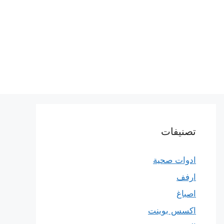
تصنيفات
ادوات صحية
ارفف
اصباغ
اكسس بوينت