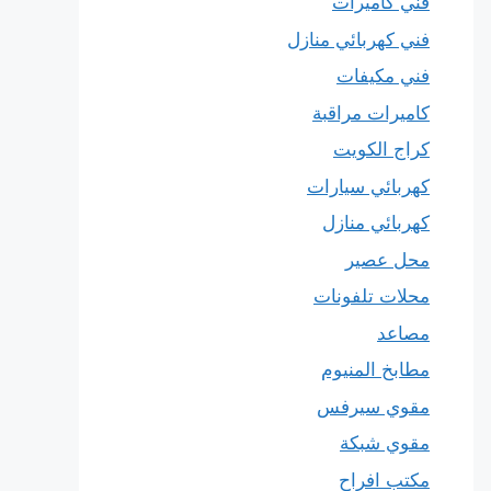
فني كاميرات
فني كهربائي منازل
فني مكيفات
كاميرات مراقبة
كراج الكويت
كهربائي سيارات
كهربائي منازل
محل عصير
محلات تلفونات
مصاعد
مطابخ المنيوم
مقوي سيرفس
مقوي شبكة
مكتب افراح