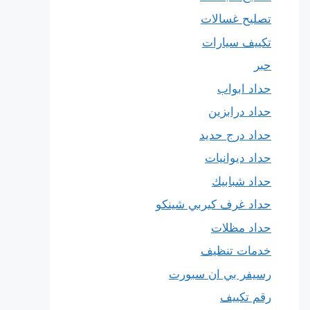
تصليح غسالات
تكييف سيارات
حبر
حداد ابواب
حداد درابزين
حداد درج حديد
حداد ديوانيات
حداد شبابيك
حداد غرف كيربي شينكو
حداد مظلات
خدمات تنظيف
رسيفر بي ان سبورت
رقم تكييف