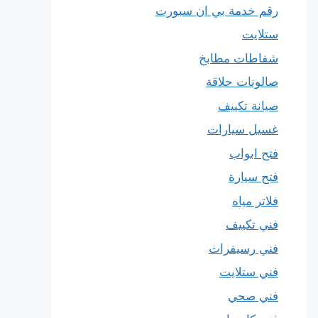
رقم خدمة بي ان سبورت
ستلايت
شفاطات مطابخ
صالونات حلاقة
صيانة تكييف
غسيل سيارات
فتح ابواب
فتح سيارة
فلاتر مياه
فني تكييف
فني رسيفرات
فني ستلايت
فني صحي