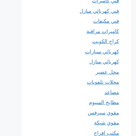
فني كاميرات
فني كهربائي منازل
فني مكيفات
كاميرات مراقبة
كراج الكويت
كهربائي سيارات
كهربائي منازل
محل عصير
محلات تلفونات
مصاعد
مطابخ المنيوم
مقوي سيرفس
مقوي شبكة
مكتب افراح