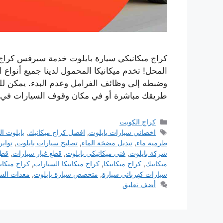
كراج ميكانيكي سيارة بايلوت خدمة سيرفس كراج 
المحل! تخدم ميكانيكا المحمول لدينا جميع أنواع
وضبطه إلى وظائف الفرامل وعدم البدء. يمكن للم
طريقك مباشرة أو في مكان وقوف السيارات في
التصنيفات
كراج الكويت
الوسوم
اخصائي سيارات بايلوت
,
افصل كراج ميكانيك
,
بايلوت ا
طرمية ماء
,
تبديل مضخة الماء
,
تصليح سيارات بايلوت
,
تواير
شركة بايلوت
,
فني ميكانيكي بايلوت
,
قطع غيار سيارات
,
قطع
ميكانيك
,
كراج ميكانيكا
,
كراج ميكانيكا السيارات
,
كراج ميكان
سيارات كهربائي سيارة
,
متخصص سيارة بايلوت
,
معدات الس
أضف تعليق