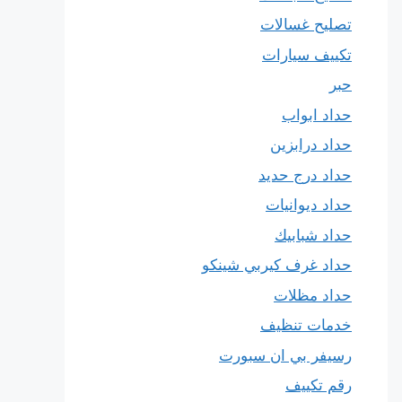
تصليح غسالات
تكييف سيارات
حبر
حداد ابواب
حداد درابزين
حداد درج حديد
حداد ديوانيات
حداد شبابيك
حداد غرف كيربي شينكو
حداد مظلات
خدمات تنظيف
رسيفر بي ان سبورت
رقم تكييف