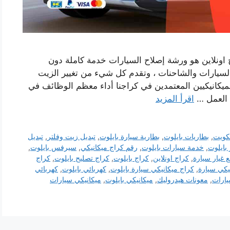
اونلاين هو ورشة إصلاح السيارات خدمة كاملة دون
 السيارات والشاحنات ، وتقدم كل شيء من تغيير الزيت
يكانيكيين المعتمدين في كراجنا أداء معظم الوظائف في
 العمل …
اقرأ المزيد
لكويت
,
بطاريات بايلوت
,
بطارية سيارة بايلوت
,
تبديل زيت وفلتر
,
تبديل
 بايلوت
,
خدمة سيارات بايلوت
,
رقم كراج ميكانيكي
,
سيرفس بايلوت
,
 غيار سيارة
,
كراج اونلاين
,
كراج بايلوت
,
كراج تصليح بايلوت
,
كراج
يكي سيارة
,
كراج ميكانيكي سيارة بايلوت
,
كهربائي بايلوت
,
كهربائي
يارات
,
معونات هيدروليك
,
ميكانيكي بايلوت
,
ميكانيكي سيارات