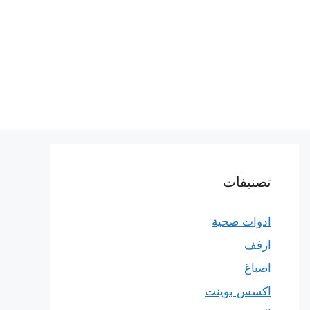
تصنيفات
ادوات صحية
ارفف
اصباغ
اكسس بوينت