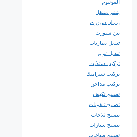
المونيوم
بنشر متنقل
بي ان سبورت
بين سبورت
تبديل بطاريات
تبديل تواير
تركيب ستلايت
تركيب سيراميك
تركيب مداخن
تصليح تكييف
تصليح تلفونات
تصليح ثلاجات
تصليح سيارات
تصليح طباخات