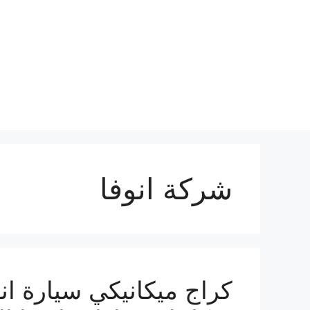
نتقل
لى
لمحتوى
شركة انوفا