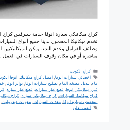
كراج ميكانيكي سيارة انوفا خدمة سيرفس كراج او
تخدم ميكانيكا المحمول لدينا جميع أنواع السيار
وظائف الفرامل وعدم البدء. يمكن للميكانيكيين 
مباشرة أو في مكان وقوف السيارات في العمل 
التصنيفات
كراج الكويت
الوسوم
اخصائي سيارات انوفا
,
افصل كراج ميكانيك
,
انوفا الكوي
ماء
,
تبديل مضخة الماء
,
تصليح سيارات انوفا
,
تواير انوفا
,
خدم
فني ميكانيكي انوفا
,
قطع غيار سيارات
,
قطع غيار سيارة
,
كرا
كراج ميكانيكا السيارات
,
كراج ميكانيكي سيارة
,
كراج ميكاني
متخصص سيارة انوفا
,
معدات السيارات
,
معونات هيدروليك
,
أضف تعليق