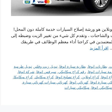
نلاين هو ورشة إصلاح السيارات خدمة كاملة دون المحل!
ات والشاحنات ، وتقدم كل شيء من تغيير الزيت وضبطه إلى
المعتمدين في كراجنا أداء معظم الوظائف في طريقك
…
اقرأ المزيد
ت
,
بطاريات انوفا
,
بطارية سيارة انوفا
,
تبديل زيت وفلتر
,
تبديل طرمية
ة سيارات انوفا
,
رقم كراج ميكانيكي
,
سيرفس انوفا
,
شركة انوفا
,
ج انوفا
,
كراج اونلاين
,
كراج تصليح انوفا
,
كراج ميكانيك
,
كراج ميكانيكا
,
كي سيارة انوفا
,
كهربائي انوفا
,
كهربائي سيارات كهربائي سيارة
,
ميكانيكي انوفا
,
ميكانيكي سيارات