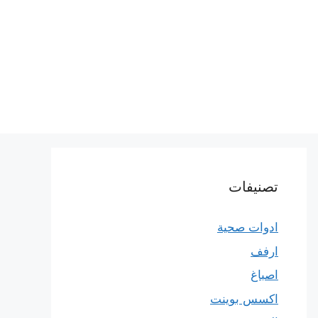
تصنيفات
ادوات صحية
ارفف
اصباغ
اكسس بوينت