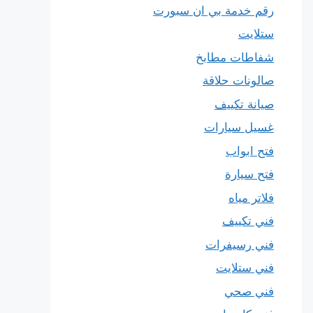
رقم خدمة بي ان سبورت
ستلايت
شفاطات مطابخ
صالونات حلاقة
صيانة تكييف
غسيل سيارات
فتح ابواب
فتح سيارة
فلاتر مياه
فني تكييف
فني رسيفرات
فني ستلايت
فني صحي