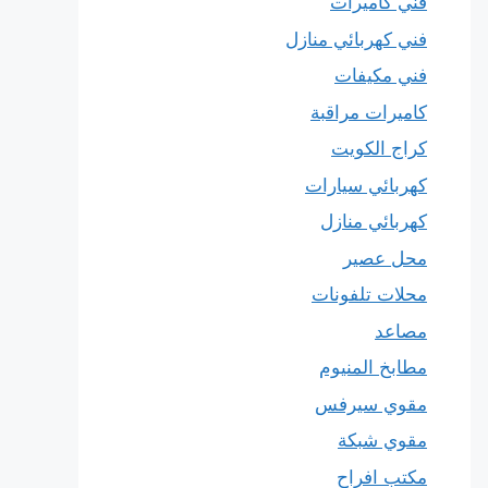
فني كاميرات
فني كهربائي منازل
فني مكيفات
كاميرات مراقبة
كراج الكويت
كهربائي سيارات
كهربائي منازل
محل عصير
محلات تلفونات
مصاعد
مطابخ المنيوم
مقوي سيرفس
مقوي شبكة
مكتب افراح