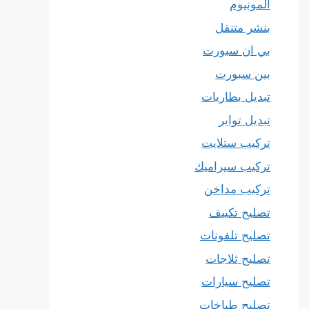
المونيوم
بنشر متنقل
بي ان سبورت
بين سبورت
تبديل بطاريات
تبديل تواير
تركيب ستلايت
تركيب سيراميك
تركيب مداخن
تصليح تكييف
تصليح تلفونات
تصليح ثلاجات
تصليح سيارات
تصليح طباخات