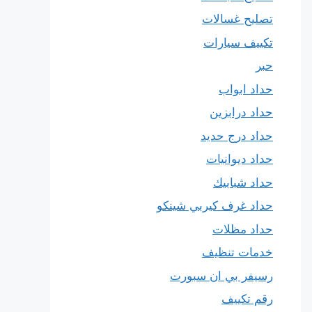
تصليح غسالات
تكييف سيارات
حبر
حداد ابواب
حداد درابزين
حداد درج حديد
حداد ديوانيات
حداد شبابيك
حداد غرف كيربي شينكو
حداد مظلات
خدمات تنظيف
رسيفر بي ان سبورت
رقم تكييف