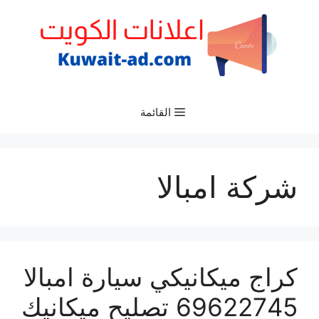
نتقل
لى
لمحتوى
القائمة
شركة امبالا
كراج ميكانيكي سيارة امبالا
69622745 تصليح ميكانيك