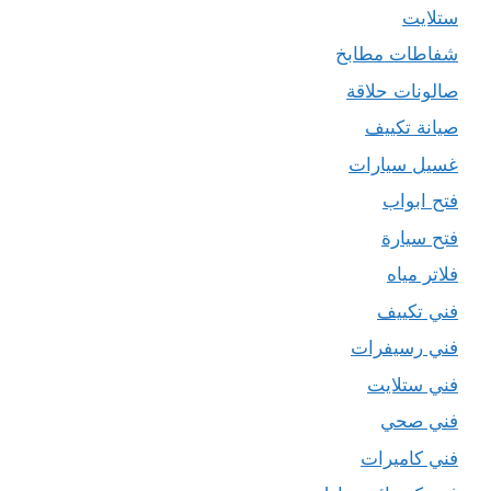
ستلايت
شفاطات مطابخ
صالونات حلاقة
صيانة تكييف
غسيل سيارات
فتح ابواب
فتح سيارة
فلاتر مياه
فني تكييف
فني رسيفرات
فني ستلايت
فني صحي
فني كاميرات