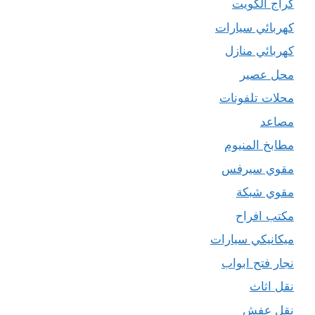
كراج الكويت
كهربائي سيارات
كهربائي منازل
محل عصير
محلات تلفونات
مصاعد
مطابخ المنيوم
مقوي سيرفس
مقوي شبكة
مكتب افراح
ميكانيكي سيارات
نجار فتح ابواب
نقل اثاث
نقل عفش