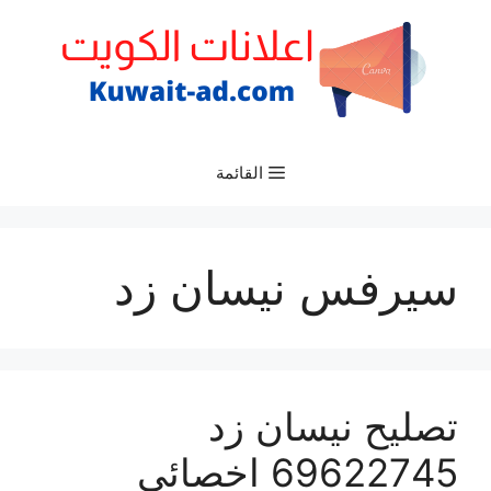
نتقل
لى
لمحتوى
القائمة
سيرفس نيسان زد
تصليح نيسان زد
69622745 اخصائي