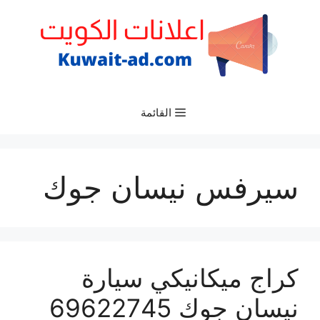
نتقل
لى
لمحتوى
القائمة
سيرفس نيسان جوك
كراج ميكانيكي سيارة
نيسان جوك 69622745