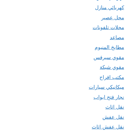
كهربائي منازل
محل عصير
محلات تلفونات
مصاعد
مطابخ المنيوم
مقوي سيرفس
مقوي شبكة
مكتب افراح
ميكانيكي سيارات
نجار فتح ابواب
نقل اثاث
نقل عفش
نقل عفش اثاث