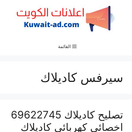
نتقل
لى
لمحتوى
القائمة
سيرفس كاديلاك
تصليح كاديلاك 69622745
اخصائي كهربائي كاديلاك