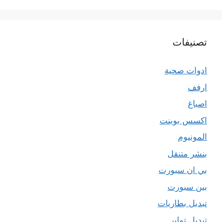
تصنيفات
ادوات صحية
ارفف
اصباغ
اكسس بوينت
المونيوم
بنشر متنقل
بي ان سبورت
بين سبورت
تبديل بطاريات
تبديل تواير