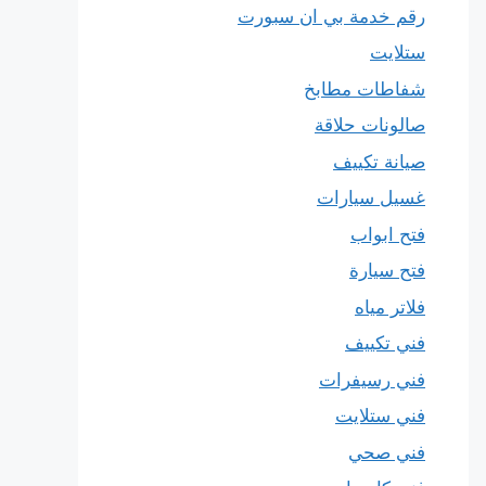
رقم خدمة بي ان سبورت
ستلايت
شفاطات مطابخ
صالونات حلاقة
صيانة تكييف
غسيل سيارات
فتح ابواب
فتح سيارة
فلاتر مياه
فني تكييف
فني رسيفرات
فني ستلايت
فني صحي