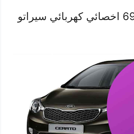
تصليح سيراتو 69622745 اخصائي كهربائي سيراتو