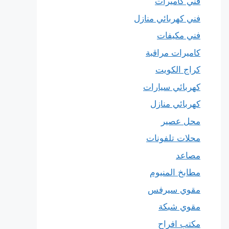
فني كاميرات
فني كهربائي منازل
فني مكيفات
كاميرات مراقبة
كراج الكويت
كهربائي سيارات
كهربائي منازل
محل عصير
محلات تلفونات
مصاعد
مطابخ المنيوم
مقوي سيرفس
مقوي شبكة
مكتب افراح