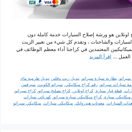
اونلاين هو ورشة إصلاح السيارات خدمة كاملة دون
 السيارات والشاحنات ، وتقدم كل شيء من تغيير الزيت
يكانيكيين المعتمدين في كراجنا أداء معظم الوظائف في
 العمل …
اقرأ المزيد
سيراتو
,
بطارية سيارة سيراتو
,
تبديل زيت وفلتر
,
تبديل طرمية ماء
,
ة سيارات سيراتو
,
رقم كراج ميكانيكي
,
سيراتو الكويت
,
سيرفس
رات
,
قطع غيار سيارة
,
كراج اونلاين
,
كراج تصليح سيراتو
,
كراج سيراتو
,
ميكانيكي سيارة
,
كراج ميكانيكي سيارة سيراتو
,
كهربائي سيارات
دات السيارات
,
معونات هيدروليك
,
ميكانيكي سيارات
,
ميكانيكي سيراتو