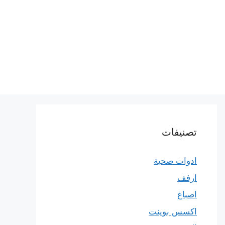
تصنيفات
ادوات صحية
ارفف
اصباغ
اكسس بوينت