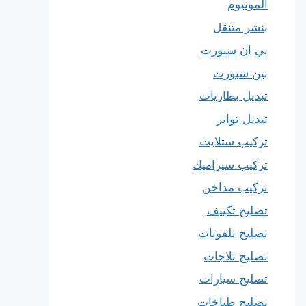
المونيوم
بنشر متنقل
بي ان سبورت
بين سبورت
تبديل بطاريات
تبديل تواير
تركيب ستلايت
تركيب سيراميك
تركيب مداخن
تصليح تكييف
تصليح تلفونات
تصليح ثلاجات
تصليح سيارات
تصليح طباخات