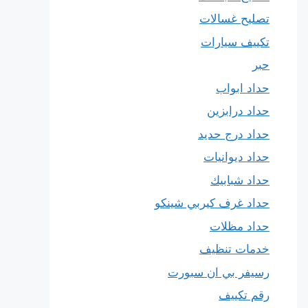
تصليح غسالات
تكييف سيارات
حبر
حداد ابواب
حداد درابزين
حداد درج حديد
حداد ديوانيات
حداد شبابيك
حداد غرف كيربي شينكو
حداد مظلات
خدمات تنظيف
رسيفر بي ان سبورت
رقم تكييف