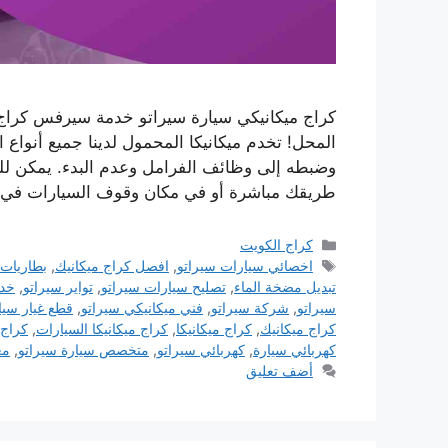
كراج ميكانيكي سيارة سيراتو خدمة سيرفس كراج 
المحل! تخدم ميكانيكا المحمول لدينا جميع أنواع
وضبطه إلى وظائف الفرامل وعدم البدء. يمكن للم
طريقك مباشرة أو في مكان وقوف السيارات في
التصنيفات
كراج الكويت
الوسوم
اخصائي سيارات سيراتو
,
افصل كراج ميكانيك
,
بطاريات 
تبديل مضخة الماء
,
تصليح سيارات سيراتو
,
تواير سيراتو
,
خدم
سيراتو
,
شركة سيراتو
,
فني ميكانيكي سيراتو
,
قطع غيار سيا
كراج ميكانيك
,
كراج ميكانيكا
,
كراج ميكانيكا السيارات
,
كراج 
كهربائي سيارة
,
كهربائي سيراتو
,
متخصص سيارة سيراتو
,
مع
أضف تعليق