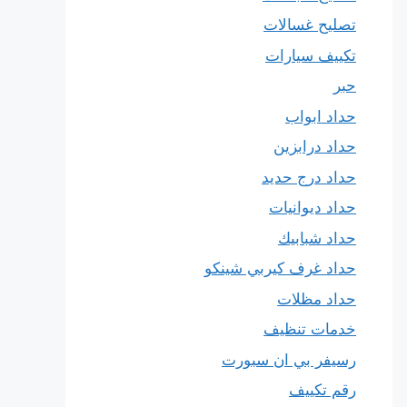
تصليح غسالات
تكييف سيارات
حبر
حداد ابواب
حداد درابزين
حداد درج حديد
حداد ديوانيات
حداد شبابيك
حداد غرف كيربي شينكو
حداد مظلات
خدمات تنظيف
رسيفر بي ان سبورت
رقم تكييف