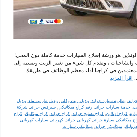
ونلاين هو ورشة إصلاح السيارات خدمة كاملة دون المحل!
ات والشاحنات ، وتقدم كل شيء من تغيير الزيت وضبطه إلى
المعتمدين في كراجنا أداء معظم الوظائف في طريقك
…
اقرأ المزيد
راند
,
بطارية سيارة جراند
,
تبديل زيت وفلتر
,
تبديل طرمية ماء
,
تبديل
يت
,
خدمة سيارات جراند
,
رقم كراج ميكانيكي
,
سيرفس جراند
,
شركة
ارة
,
كراج اونلاين
,
كراج تصليح جراند
,
كراج جراند
,
كراج ميكانيك
,
كراج
ج ميكانيكي سيارة جراند
,
كهربائي جراند
,
كهربائي سيارات كهربائي
دروليك
,
ميكانيكي جراند
,
ميكانيكي سيارات