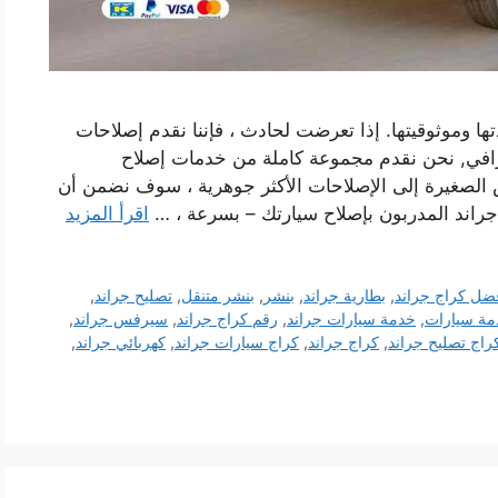
ا وموثوقيتها. إذا تعرضت لحادث ، فإننا نقدم إصلاحات
افي, نحن نقدم مجموعة كاملة من خدمات إصلاح
 الصغيرة إلى الإصلاحات الأكثر جوهرية ، سوف نضمن أن
 جراند المدربون بإصلاح سيارتك – بسرعة ، …
اقرأ المزيد
ضل كراج جراند
,
بطارية جراند
,
بنشر
,
بنشر متنقل
,
تصليح جراند
,
مة سيارات
,
خدمة سيارات جراند
,
رقم كراج جراند
,
سيرفس جراند
,
راج تصليح جراند
,
كراج جراند
,
كراج سيارات جراند
,
كهربائي جراند
,