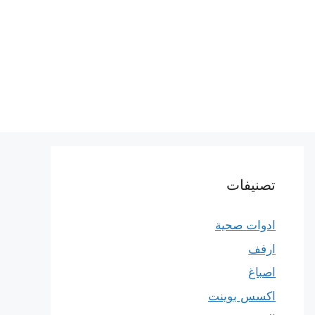
تصنيفات
ادوات صحية
ارفف
اصباغ
اكسس بوينت