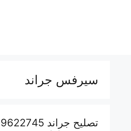
نتقل
لى
لمحتوى
سيرفس جراند