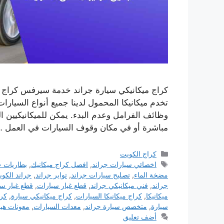
كراج ميكانيكي سيارة جراند خدمة سيرفس كراج ا
تخدم ميكانيكا المحمول لدينا جميع أنواع السيار
وظائف الفرامل وعدم البدء. يمكن للميكانيكيين 
مباشرة أو في مكان وقوف السيارات في العمل 
التصنيفات
كراج الكويت
الوسوم
اخصائي سيارات جراند
,
افصل كراج ميكانيك
,
بطاريات ج
مضخة الماء
,
تصليح سيارات جراند
,
تواير جراند
,
جراند الكو
جراند
,
فني ميكانيكي جراند
,
قطع غيار سيارات
,
قطع غيار سي
ميكانيكا
,
كراج ميكانيكا السيارات
,
كراج ميكانيكي سيارة
,
كرا
سيارة
,
متخصص سيارة جراند
,
معدات السيارات
,
معونات هي
أضف تعليق