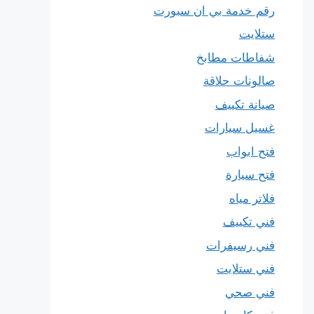
رقم خدمة بي ان سبورت
ستلايت
شفاطات مطابخ
صالونات حلاقة
صيانة تكييف
غسيل سيارات
فتح ابواب
فتح سيارة
فلاتر مياه
فني تكييف
فني رسيفرات
فني ستلايت
فني صحي