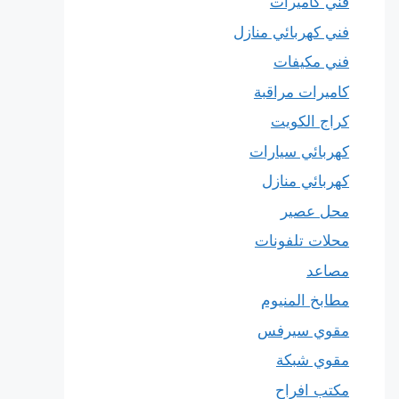
فني كاميرات
فني كهربائي منازل
فني مكيفات
كاميرات مراقبة
كراج الكويت
كهربائي سيارات
كهربائي منازل
محل عصير
محلات تلفونات
مصاعد
مطابخ المنيوم
مقوي سيرفس
مقوي شبكة
مكتب افراح