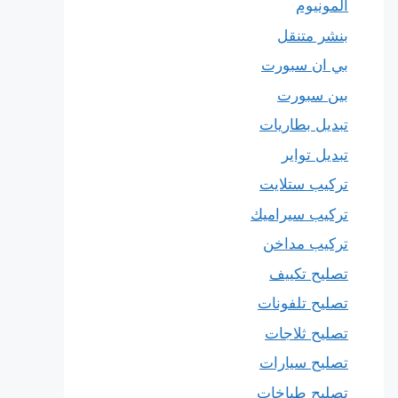
المونيوم
بنشر متنقل
بي ان سبورت
بين سبورت
تبديل بطاريات
تبديل تواير
تركيب ستلايت
تركيب سيراميك
تركيب مداخن
تصليح تكييف
تصليح تلفونات
تصليح ثلاجات
تصليح سيارات
تصليح طباخات