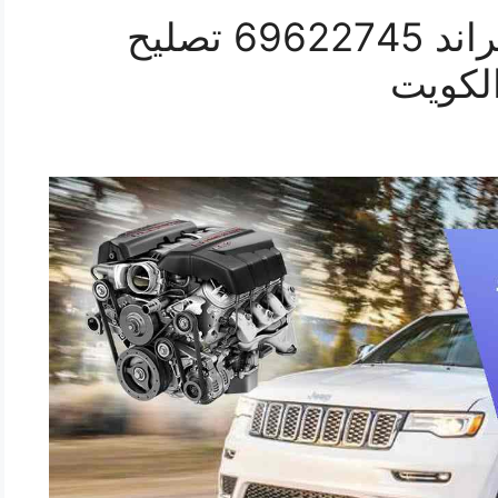
كراج ميكانيكي سيارة جراند 69622745 تصليح
الكويت