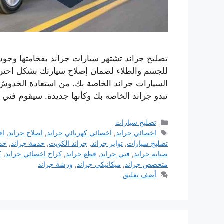
تصليح جراند تشتهر سيارات جراند بفخامتها وجودته
للجسم والطلاء لضمان إصلاح سيارتك بشكل احتر
السيارات جراند الخاصة بك. من استعادة الخدوش
تبدو جراند الخاصة بك وكأنها جديدة. سيقوم فني
التصنيفات
تصليح سيارات
الوسوم
اخصائي جراند
,
اخصائي كهربائي جراند
,
اصلاح جراند
,
اف
تصليح سيارات
,
تواير جراند
,
جراند الكويت
,
خدمة جراند
,
خد
صيانة جراند
,
فني جراند
,
قطع جراند
,
كراج اخصائي جراند
,
ك
متخصص جراند
,
ميكانيكي جراند
,
ورشة جراند
أضف تعليق