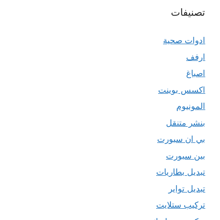
تصنيفات
ادوات صحية
ارفف
اصباغ
اكسس بوينت
المونيوم
بنشر متنقل
بي ان سبورت
بين سبورت
تبديل بطاريات
تبديل تواير
تركيب ستلايت