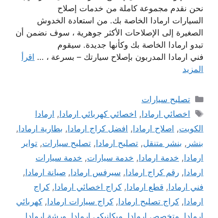
نحن نقدم مجموعة كاملة من خدمات إصلاح
السيارات ارمادا الخاصة بك. من استعادة الخدوش
الصغيرة إلى الإصلاحات الأكثر جوهرية ، سوف نضمن أن
تبدو ارمادا الخاصة بك وكأنها جديدة. سيقوم
فني ارمادا المدربون بإصلاح سيارتك – بسرعة ، …
اقرأ
المزيد
التصنيفات
تصليح سيارات
الوسوم
اخصائي ارمادا
,
اخصائي كهربائي ارمادا
,
ارمادا
الكويت
,
اصلاح ارمادا
,
افضل كراج ارمادا
,
بطارية ارمادا
,
بنشر
,
بنشر متنقل
,
تصليح ارمادا
,
تصليح سيارات
,
تواير
ارمادا
,
خدمة ارمادا
,
خدمة سيارات
,
خدمة سيارات
ارمادا
,
رقم كراج ارمادا
,
سيرفس ارمادا
,
صيانة ارمادا
,
فني ارمادا
,
قطع ارمادا
,
كراج اخصائي ارمادا
,
كراج
ارمادا
,
كراج تصليح ارمادا
,
كراج سيارات ارمادا
,
كهربائي
ارمادا
,
متخصص ارمادا
,
ميكانيكي ارمادا
,
ورشة ارمادا