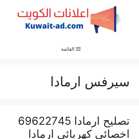
نتقل
لى
لمحتوى
القائمة
سيرفس ارمادا
تصليح ارمادا 69622745
اخصائي كهربائي ارمادا