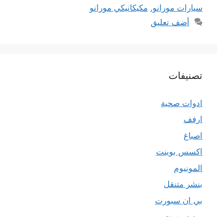
سيارات مورانو
,
مكيكانيكي مورانو
أضف تعليق
تصنيفات
ادوات صحية
ارفف
اصباغ
اكسس بوينت
المونيوم
بنشر متنقل
بي ان سبورت
بين سبورت