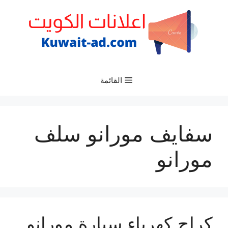
نتقل
لى
لمحتوى
القائمة
سفايف مورانو سلف
مورانو
كراج كهرباء سيارة مورانو