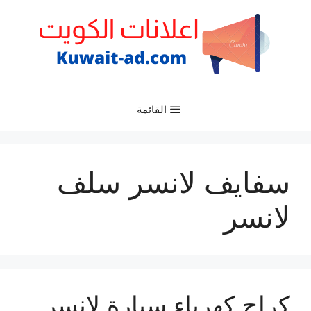
نتقل
لى
لمحتوى
القائمة
سفايف لانسر سلف
لانسر
كراج كهرباء سيارة لانسر