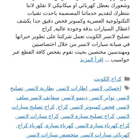
وشعورك بعطل كهربائي او ميكانيكي لا تقلق لاننا
ننتظرك لتقديم خدماتنا المصصمة باحدث تقنيات
التكنولوجية العصرية وكمبوتر فحص دقيق جدا يكشف
اعطال السيارات بدقة وجودة عالية, كراج
تصليح لانسر الكويت تعمل شركتنا على تطوير خبراتها
في صيانة سيارات لانسر من خلال اختصاصيين
ومهندسين مختصين بحيث نقوم بفحص كافة القطع عبر
حواسيب …
اقرأ المزيد
التصنيفات
كراج الكويت
الوسوم
اخصائي لانسر
,
اطارات لانسر
,
بطارية لانسر
,
تصليح
لانسر
,
تواير لانسر
,
دينمو لانسر
,
سفايف لانسر سلف
لانسر
,
فحص كمبيوتر لانسر
,
كراج
,
كراج تصليح سيارات
لانسر
,
كراج تصليح سيارة لانسر
,
كراج سيارات لانسر
,
كراج كهرباء سيارة لانسر
,
كهرباء سيارة
,
كهرباء كراج
,
كهربائي سيارات لانسر
,
متخصص سيارات لانسر
,