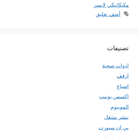
مكيكانيكي لانسر
أضف تعليق
تصنيفات
ادوات صحية
ارفف
اصباغ
اكسس بوينت
المونيوم
بنشر متنقل
بي ان سبورت
بين سبورت