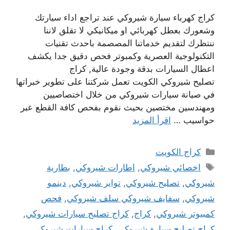
كراج كهرباء سيارة شيروكي عند تراجع اداء سيارتك
وشعورك بعطل كهربائي او ميكانيكي لا تقلق لاننا
ننتظرك لتقديم خدماتنا المصصمة باحدث تقنيات
التكنولوجية العصرية وكمبوتر فحص دقيق جدا يكشف
اعطال السيارات بدقة وجودة عالية, كراج
تصليح شيروكي الكويت تعمل شركتنا على تطوير خبراتها
في صيانة سيارات شيروكي من خلال اختصاصيين
ومهندسين مختصين بحيث نقوم بفحص كافة القطع عبر
حواسيب …
اقرأ المزيد
التصنيفات
كراج الكويت
الوسوم
اخصائي شيروكي
,
اطارات شيروكي
,
بطارية
شيروكي
,
تصليح شيروكي
,
تواير شيروكي
,
دينمو
شيروكي
,
سفايف شيروكي سلف شيروكي
,
فحص
كمبيوتر شيروكي
,
كراج
,
كراج تصليح سيارات شيروكي
,
كراج تصليح سيارة شيروكي
,
كراج سيارات شيروكي
,