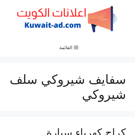
نتقل
لى
لمحتوى
القائمة
سفايف شيروكي سلف
شيروكي
كراج كهرباء سيارة