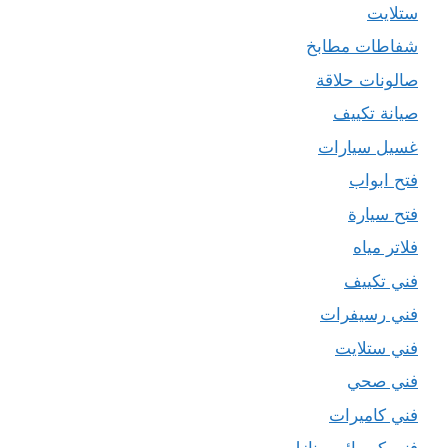
ستلايت
شفاطات مطابخ
صالونات حلاقة
صيانة تكييف
غسيل سيارات
فتح ابواب
فتح سيارة
فلاتر مياه
فني تكييف
فني رسيفرات
فني ستلايت
فني صحي
فني كاميرات