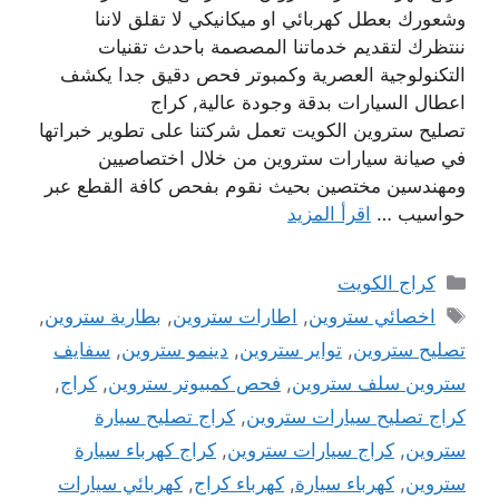
وشعورك بعطل كهربائي او ميكانيكي لا تقلق لاننا
ننتظرك لتقديم خدماتنا المصصمة باحدث تقنيات
التكنولوجية العصرية وكمبوتر فحص دقيق جدا يكشف
اعطال السيارات بدقة وجودة عالية, كراج
تصليح ستروين الكويت تعمل شركتنا على تطوير خبراتها
في صيانة سيارات ستروين من خلال اختصاصيين
ومهندسين مختصين بحيث نقوم بفحص كافة القطع عبر
حواسيب …
اقرأ المزيد
التصنيفات
كراج الكويت
الوسوم
اخصائي ستروين
,
اطارات ستروين
,
بطارية ستروين
,
تصليح ستروين
,
تواير ستروين
,
دينمو ستروين
,
سفايف
ستروين سلف ستروين
,
فحص كمبيوتر ستروين
,
كراج
,
كراج تصليح سيارات ستروين
,
كراج تصليح سيارة
ستروين
,
كراج سيارات ستروين
,
كراج كهرباء سيارة
ستروين
,
كهرباء سيارة
,
كهرباء كراج
,
كهربائي سيارات