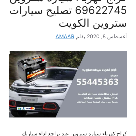
69622745 تصليح سيارات
ستروين الكويت
أغسطس 8, 2020
بقلم
AMAAR
كراج كهرباء سيارة ستروين عند تراجع اداء سيارتك