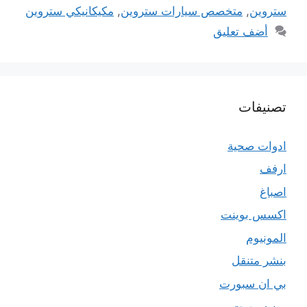
ستروين
,
متخصص سيارات ستروين
,
مكيكانيكي ستروين
أضف تعليق
تصنيفات
ادوات صحية
ارفف
اصباغ
اكسس بوينت
المونيوم
بنشر متنقل
بي ان سبورت
بين سبورت