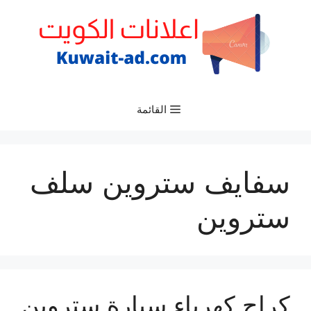
نتقل
لى
لمحتوى
القائمة
سفايف ستروين سلف
ستروين
كراج كهرباء سيارة ستروين