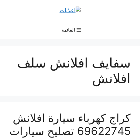
نتقل
لى
لمحتوى
القائمة
سفايف افلانش سلف
افلانش
كراج كهرباء سيارة افلانش
69622745 تصليح سيارات