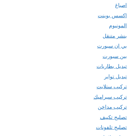
اصباغ
اكسس بوينت
المونيوم
بنشر متنقل
بي ان سبورت
بين سبورت
تبديل بطاريات
تبديل تواير
تركيب ستلايت
تركيب سيراميك
تركيب مداخن
تصليح تكييف
تصليح تلفونات