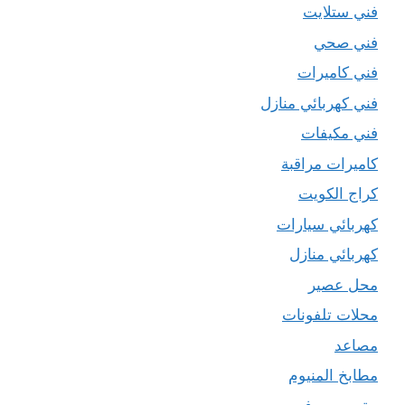
فني ستلايت
فني صحي
فني كاميرات
فني كهربائي منازل
فني مكيفات
كاميرات مراقبة
كراج الكويت
كهربائي سيارات
كهربائي منازل
محل عصير
محلات تلفونات
مصاعد
مطابخ المنيوم