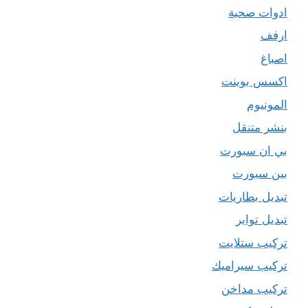
ادوات صحية
ارفف
اصباغ
اكسس بوينت
المونيوم
بنشر متنقل
بي ان سبورت
بين سبورت
تبديل بطاريات
تبديل تواير
تركيب ستلايت
تركيب سيراميك
تركيب مداخن