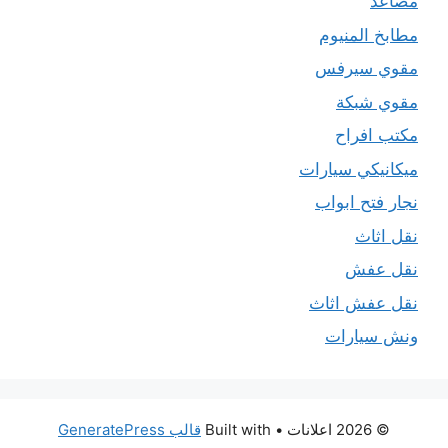
مصاعد
مطابخ المنيوم
مقوي سيرفس
مقوي شبكة
مكتب افراح
ميكانيكي سيارات
نجار فتح ابواب
نقل اثاث
نقل عفش
نقل عفش اثاث
ونش سيارات
© 2026 اعلانات
• Built with
قالب GeneratePress