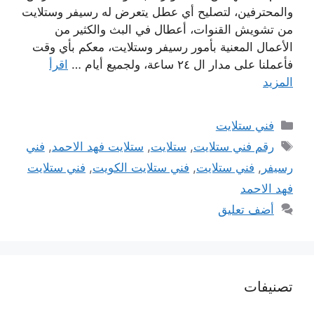
والمحترفين، لتصليح أي عطل يتعرض له رسيفر وستلايت
من تشويش القنوات، أعطال في البث والكثير من
الأعمال المعنية بأمور رسيفر وستلايت، معكم بأي وقت
فأعملنا على مدار ال ٢٤ ساعة، ولجميع أيام …
اقرأ
المزيد
التصنيفات
فني ستلايت
الوسوم
رقم فني ستلايت
,
ستلايت
,
ستلايت فهد الاحمد
,
فني
رسيفر
,
فني ستلايت
,
فني ستلايت الكويت
,
فني ستلايت
فهد الاحمد
أضف تعليق
تصنيفات