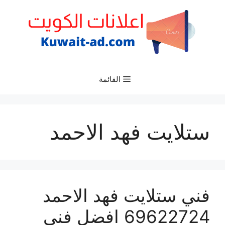
نتقل
لى
لمحتوى
القائمة
ستلايت فهد الاحمد
فني ستلايت فهد الاحمد
69622724 افضل فني