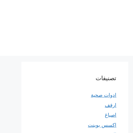
تصنيفات
ادوات صحية
ارفف
اصباغ
اكسس بوينت