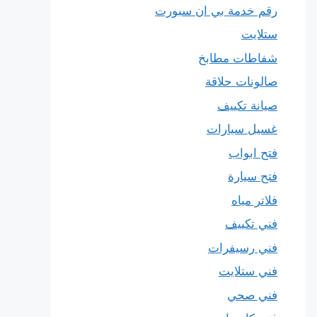
رقم خدمة بي ان سبورت
ستلايت
شفاطات مطابخ
صالونات حلاقة
صيانة تكييف
غسيل سيارات
فتح ابواب
فتح سيارة
فلاتر مياه
فني تكييف
فني رسيفرات
فني ستلايت
فني صحي