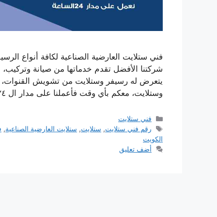
فني ستلايت العارضية الصناعية لكافة أنواع الرس
شركتنا الأفضل تقدم خدماتها من صيانة وتركيب، 
يتعرض له رسيفر وستلايت من تشويش القنوات، أعط
وستلايت، معكم بأي وقت فأعملنا على مدار ال ٢٤ ساعة، ولجميع أيام …
التصنيفات
فني ستلايت
الوسوم
رقم فني ستلايت
,
ستلايت
,
ستلايت العارضية الصناعية
,
ف
الكويت
أضف تعليق