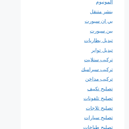
المونيوم
بنشر متنقل
بي ان سبورت
بين سبورت
تبديل بطاريات
تبديل تواير
تركيب ستلايت
تركيب سيراميك
تركيب مداخن
تصليح تكييف
تصليح تلفونات
تصليح ثلاجات
تصليح سيارات
تصليح طباخات