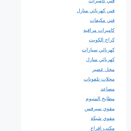
فني كاميرات
فني كهربائي منازل
فني مكيفات
كاميرات مراقبة
كراج الكويت
كهربائي سيارات
كهربائي منازل
محل عصير
محلات تلفونات
مصاعد
مطابخ المنيوم
مقوي سيرفس
مقوي شبكة
مكتب افراح