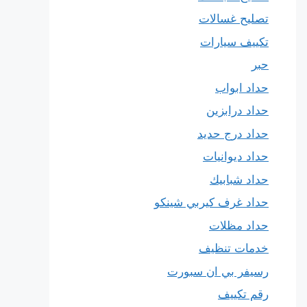
تصليح غسالات
تكييف سيارات
حبر
حداد ابواب
حداد درابزين
حداد درج حديد
حداد ديوانيات
حداد شبابيك
حداد غرف كيربي شينكو
حداد مظلات
خدمات تنظيف
رسيفر بي ان سبورت
رقم تكييف