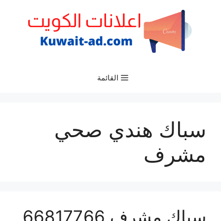
نتقل
لى
لمحتوى
القائمة
سباك هندي صحي
مشرف
سباك مشرف 66817766