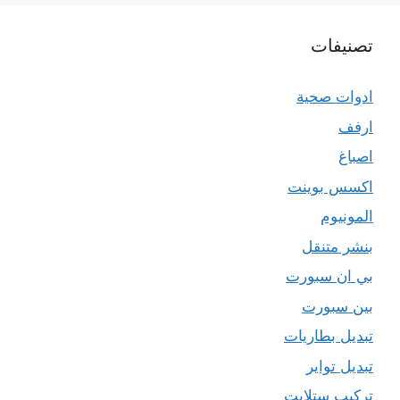
تصنيفات
ادوات صحية
ارفف
اصباغ
اكسس بوينت
المونيوم
بنشر متنقل
بي ان سبورت
بين سبورت
تبديل بطاريات
تبديل تواير
تركيب ستلايت