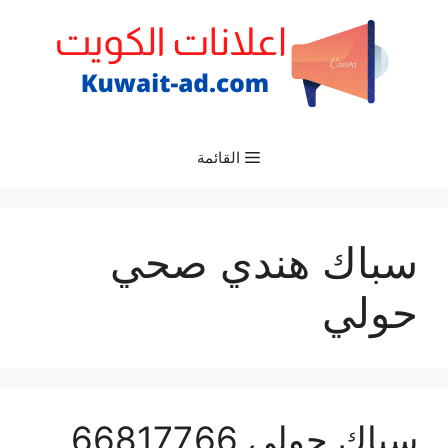
نتقل
لى
لمحتوى
القائمة
سباك هندي صحي
حولي
سباك حولي 66817766