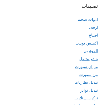
تصنيفات
ادوات صحية
ارفف
اصباغ
اكسس بوينت
المونيوم
بنشر متنقل
بي ان سبورت
بين سبورت
تبديل بطاريات
تبديل تواير
تركيب ستلايت