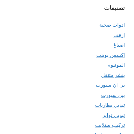
تصنيفات
ادوات صحية
ارفف
اصباغ
اكسس بوينت
المونيوم
بنشر متنقل
بي ان سبورت
بين سبورت
تبديل بطاريات
تبديل تواير
تركيب ستلايت