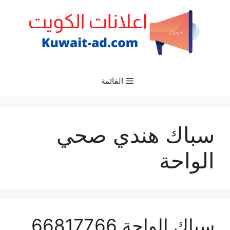
نتقل
لى
لمحتوى
القائمة
سباك هندي صحي
الواحة
سباك الواحة 66817766