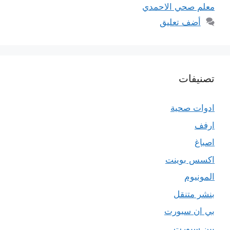
معلم صحي الاحمدي
أضف تعليق
تصنيفات
ادوات صحية
ارفف
اصباغ
اكسس بوينت
المونيوم
بنشر متنقل
بي ان سبورت
بين سبورت