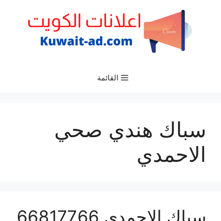
نتقل
لى
لمحتوى
القائمة
سباك هندي صحي
الاحمدي
سباك الاحمدي 66817766